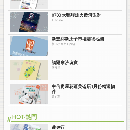
0730 大稻埕煙火遊河派對
ALTOPIA
新豐鄉新庄子市場購物地圖
新庄小創生工作站
福爾摩沙瑰寶
聖護學生
中信房屋花蓮美崙店1月份精選物
件
曾心慈
HOT-熱門
趣健行