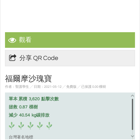
觀看
分享 QR Code
福爾摩沙瑰寶
作者：聖護學生 ╱ 日期：2021-05-12 ╱ 免費版
╱ 已保護 0.00 棵樹
單本 累積
3,620
點擊次數
拯救
0.87
棵樹
減少
40.54
kg碳排放
台灣著名地標