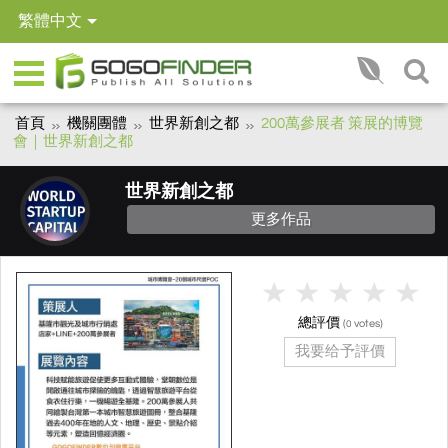
繁體中文
首頁
機關團體
世界新創之都
200萬參展者 策展的博覽
會｜世界新創之都
世界新創之都
更多作品
總評價
(
votes)
0
我要给予評價