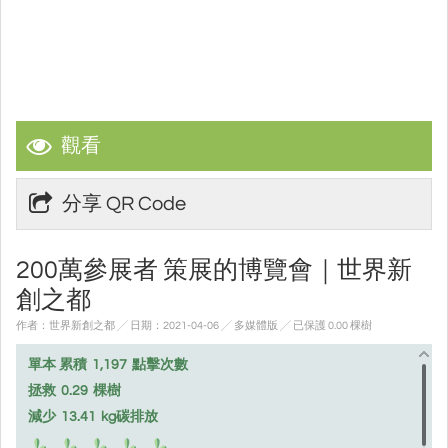
觀看
分享 QR Code
200萬參展者 策展的博覽會｜世界新
創之都
作者：世界新創之都 ╱ 日期：2021-04-06 ╱ 多媒體版
╱ 已保護 0.00 棵樹
單本 累積
1,197
點擊次數
拯救
0.29
棵樹
減少
13.41
kg碳排放