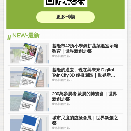
更多刊物
NEW-最新
基隆市42所小學氣耕蔬菜溫室示範
教育｜世界新創之都
世界新創之都
基隆的過去、現在與未來 Digital
Twin City 3D 虛擬園區｜世界新創
之都
世界新創之都 2...
200萬參展者 策展的博覽會｜世界
新創之都
世界新創之都
城市尺度的虛擬會展｜世界新創之
都
世界新創之都