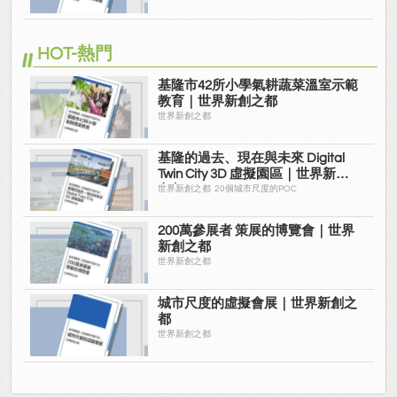
HOT-熱門
基隆市42所小學氣耕蔬菜溫室示範
教育｜世界新創之都
世界新創之都
基隆的過去、現在與未來 Digital
Twin City 3D 虛擬園區｜世界新創
之都
世界新創之都 20個城市尺度的POC
200萬參展者 策展的博覽會｜世界
新創之都
世界新創之都
城市尺度的虛擬會展｜世界新創之
都
世界新創之都