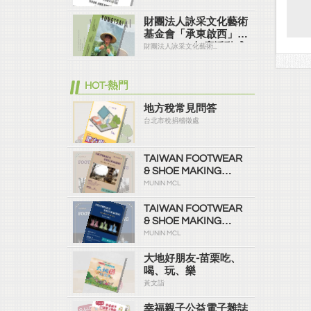
財團法人詠采文化藝術
基金會「承東啟西」
2025／114年度活動成
財團法人詠采文化藝術...
果報告書
HOT-熱門
地方稅常見問答
台北市稅捐稽徵處
TAIWAN FOOTWEAR
& SHOE MAKING
SUPPLIERS
MUNIN MCL
DIRECTORY（2021
No.2）
TAIWAN FOOTWEAR
& SHOE MAKING
SUPPLIERS
MUNIN MCL
DIRECTORY（2021
No.1）
大地好朋友-苗栗吃、
喝、玩、樂
黃文詣
幸福親子公益電子雜誌