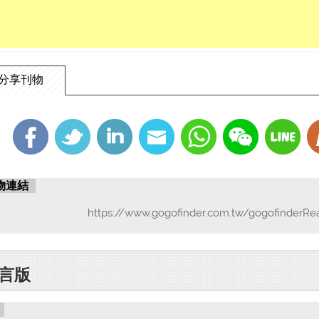
LungLai-434092147
分享刊物
物連結
https://www.gogofinder.com.tw/gogofinderRe
言版