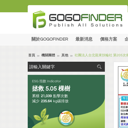
關於GOGOFINDER
最新消息
價格方案
首頁
機關團體
其他
社團法人台北龍來扶輪社 第205次
ESG 指數 Indicator
拯救
5.05
棵樹
累積
21,039
點擊次數
減少
235.64
kg碳排放