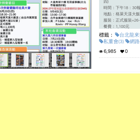
四
時間：下午18：30
地點：格萊天漾大飯店
服裝：正式服裝+26
餐費：1,100元
主講人：何氏香精有
標籤：
台北龍來扶
扶輪社 社長 何宗禧P 
私董會(3)
網路
講題：法式調香與香
6,985
0
台北龍來扶輪社隸屬
創新-服務-圓融-
之間的商務連結，商
相關組織設有
#讀書
運用群體智慧彼此壯
起加入我們。
臉書粉絲團：
https://www.fac
BE%86%E6%89%B6%