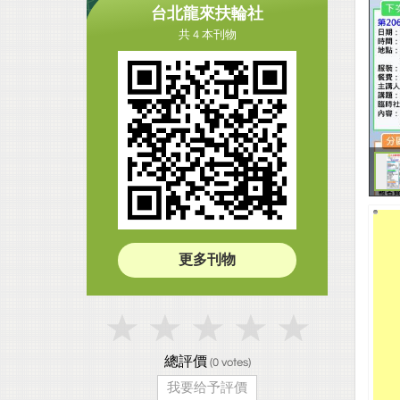
台北龍來扶輪社
共 4 本刊物
更多刊物
總評價
(
0
votes)
我要给予評價