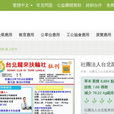
繁體中文
常見問題
公益團體贊助
經銷合作
免
企業應用
教育應用
公單位應用
工公協會應用
展覽應用
例會 線上社刊
社團法人台北龍
作者：社團法人台北龍來扶輪社 
單本 累積
6,984
拯救
1.68
棵樹
減少
78.22
kg碳
社團法人台北龍來扶輪