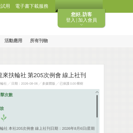
費試用
電子書下載服務
您好, 訪客
登入 | 加入會員
活動應用
所有刊物
來扶輪社 第205次例會 線上社刊
╱ 日期：2026-08-06 ╱ 多媒體版
╱ 已保護 0.00 棵樹
點擊次數
排放
社 本社205次例會 線上社刊日期：2026年8月6日(星期