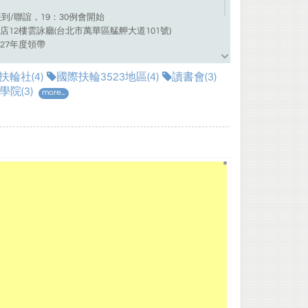
)
報到/聯誼，19：30例會開始
12樓雲詠廳(台北市萬華區艋舺大道101號)
-27年度領帶
限公司總經理/ISSA國際香氛藝術協會理事長/台北南海
輪社(4)
國際扶輪3523地區(4)
讀書會(3)
VIC
學院(3)
more...
水文化巡禮
於3523地區第十二分區，母社為龍門扶輪社。
興利是我們的核心價值，我們的使命是以強化社員彼此公司
模創新，服務轉型。
會
，
#私董會
，
#網路學院
，
#吃貨團
等次團體。
大，歡迎正向、積極、專業、想做大自己事業的夥伴一
ebook.com/%E5%8F%B0%E5%8C%97%E9%BE%8D%E4%
E8%BC%AA%E7%A4%BE-Rotary-Club-of-Taipei-