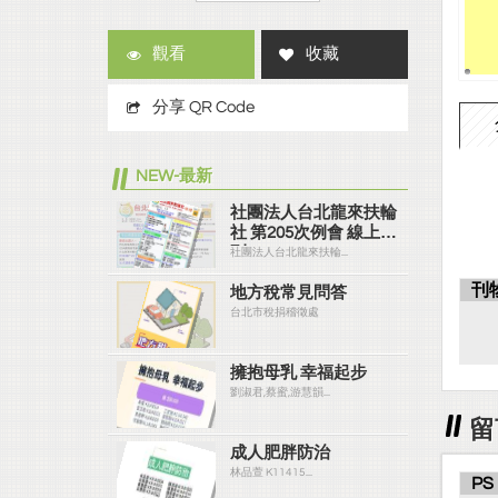
觀看
收藏
分享 QR Code
NEW-最新
社團法人台北龍來扶輪
社 第205次例會 線上社
刊
社團法人台北龍來扶輪...
刊
地方稅常見問答
台北市稅捐稽徵處
擁抱母乳 幸福起步
劉淑君,蔡蜜,游慧韻...
留
成人肥胖防治
林品萱 K11415...
PS