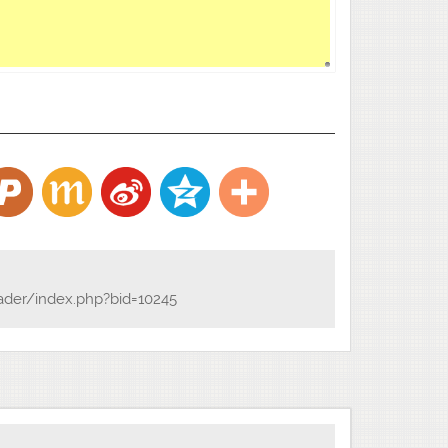
017189/
ader/index.php?bid=10245