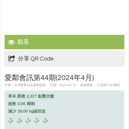
觀看
分享 QR Code
愛鄰會訊第44期(2024年4月)
作者：台灣愛鄰社區服務協會 ╱ 日期：2024-04-10 ╱ 多媒體版
╱ 已保護 0.00 棵樹
單本 累積
2,327
點擊次數
拯救
0.56
棵樹
減少
26.06
kg碳排放