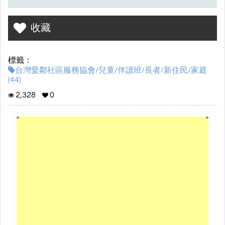
收藏
標籤：
台灣愛鄰社區服務協會/兒童/伴讀班/長者/新住民/家庭
(44)
2,328
0