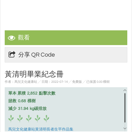
觀看
分享 QR Code
黃清明畢業紀念冊
作者：馬兒文化健康站 ╱ 日期：2022-07-14 ╱ 免費版
╱ 已保護 0.00 棵樹
單本 累積
2,852
點擊次數
拯救
0.68
棵樹
減少
31.94
kg碳排放
馬兒文化健康站黃清明長者生平作品集