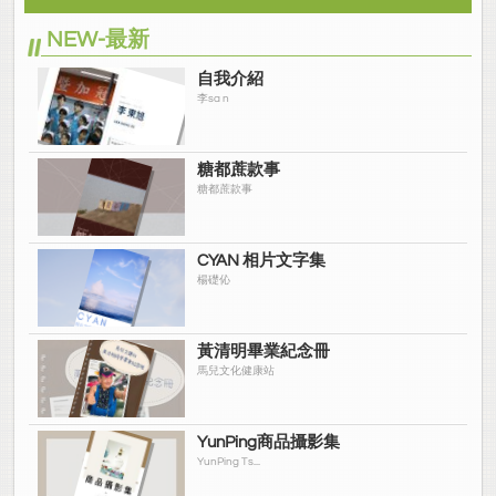
NEW-最新
自我介紹
李sa n
糖都蔗款事
糖都蔗款事
CYAN 相片文字集
楊礎伈
黃清明畢業紀念冊
馬兒文化健康站
YunPing商品攝影集
YunPing Ts...