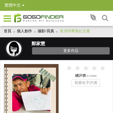
繁體中文
首頁
個人創作
攝影/寫真
黃清明畢業紀念冊
鄭家慧
更多作品
總評價
(
votes)
0
我要给予評價