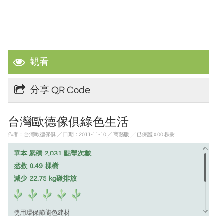
觀看
分享 QR Code
台灣歐德傢俱綠色生活
作者：台灣歐德傢俱 ╱ 日期：2011-11-10 ╱ 商務版
╱ 已保護 0.00 棵樹
單本 累積
2,031
點擊次數
拯救
0.49
棵樹
減少
22.75
kg碳排放
使用環保節能色建材