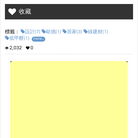
規劃簡單生活、超強收納的系統傢俱
收藏
居家設計、實木家具、綠色床墊
標籤：
設計(7)
歐德(1)
居家(3)
綠建材(1)
您一輩子的生活~皆在歐德
低甲醛(1)
more...
2,032
0