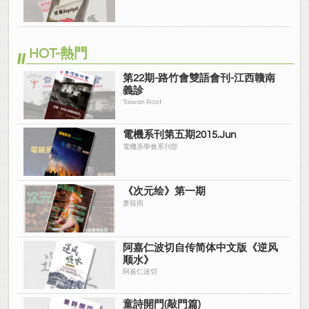
HOT-熱門
第22期-路竹會雙語會刊-江西贛南
義診
Taiwan Root
電機系刊第五期2015.Jun
電機系學會系刊部
《次元绘》第一期
萧筱雨
阿嘉仁波切自传简体中文版《逆风
顺水》
阿嘉仁波切
童詩開門(敲門篇)