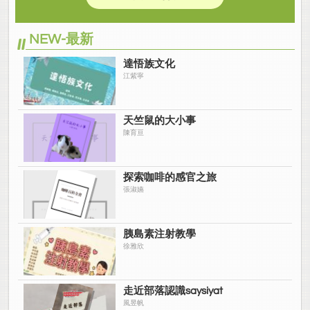
NEW-最新
達悟族文化
江紫寧
天竺鼠的大小事
陳育亘
探索咖啡的感官之旅
張淑嬿
胰島素注射教學
徐雅欣
走近部落認識saysiyat
風昱帆