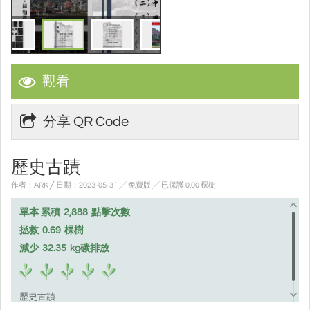
觀看
分享 QR Code
歷史古蹟
作者：ARK ╱ 日期：2023-05-31 ╱ 免費版
╱ 已保護 0.00 棵樹
單本 累積
2,888
點擊次數
拯救
0.69
棵樹
減少
32.35
kg碳排放
歷史古蹟