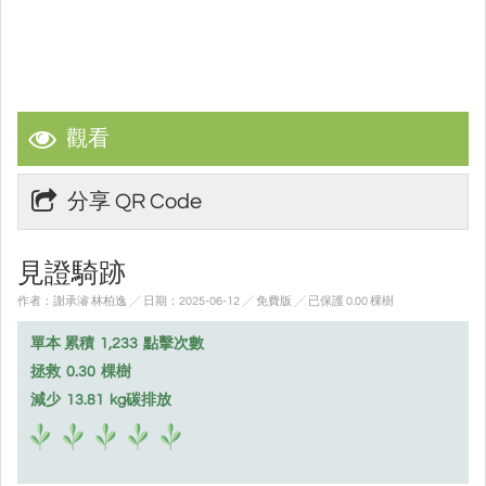
觀看
分享 QR Code
見證騎跡
作者：謝承濬 林柏逸 ╱ 日期：2025-06-12 ╱ 免費版
╱ 已保護 0.00 棵樹
單本 累積
1,233
點擊次數
拯救
0.30
棵樹
減少
13.81
kg碳排放