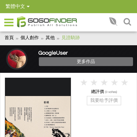
繁體中文
首頁
個人創作
其他
見證騎跡
GoogleUser
更多作品
總評價
(
votes)
0
我要给予評價