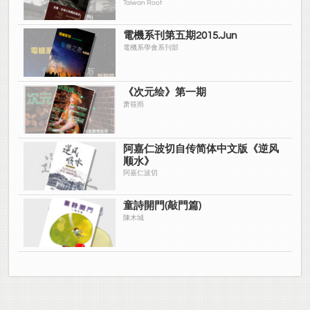
Taiwan Root
電機系刊第五期2015.Jun
電機系學會系刊部
《次元绘》第一期
萧筱雨
阿嘉仁波切自传简体中文版《逆风
顺水》
阿嘉仁波切
童詩開門(敲門篇)
陳木城