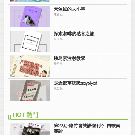
天竺鼠的大小事
陳育亘
探索咖啡的感官之旅
張淑嬿
胰島素注射教學
徐雅欣
走近部落認識saysiyat
風昱帆
HOT-熱門
第22期-路竹會雙語會刊-江西贛南
義診