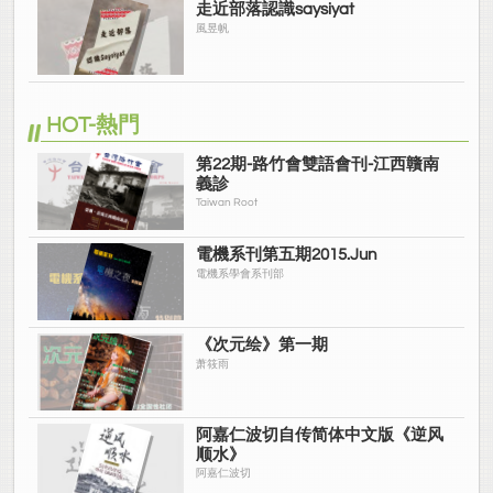
走近部落認識saysiyat
風昱帆
HOT-熱門
第22期-路竹會雙語會刊-江西贛南
義診
Taiwan Root
電機系刊第五期2015.Jun
電機系學會系刊部
《次元绘》第一期
萧筱雨
阿嘉仁波切自传简体中文版《逆风
顺水》
阿嘉仁波切