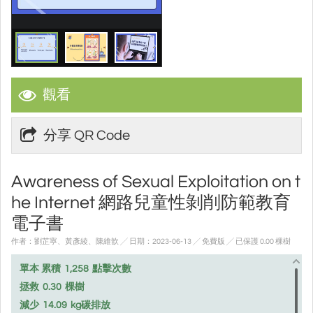
觀看
分享 QR Code
Awareness of Sexual Exploitation on t
he Internet 網路兒童性剝削防範教育
電子書
作者：劉芷寧、黃彥綾、陳維歆 ╱ 日期：2023-06-13 ╱ 免費版
╱ 已保護 0.00 棵樹
單本 累積
1,258
點擊次數
拯救
0.30
棵樹
減少
14.09
kg碳排放