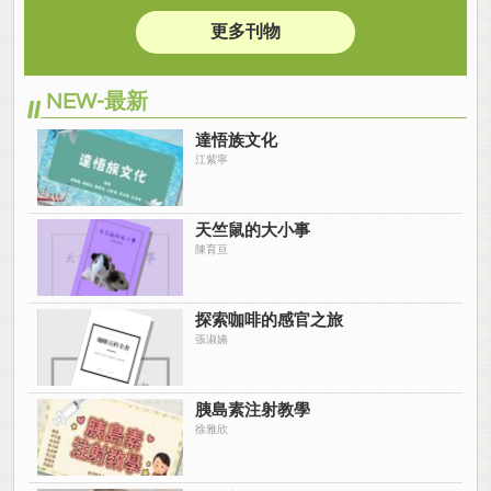
更多刊物
NEW-最新
達悟族文化
江紫寧
天竺鼠的大小事
陳育亘
探索咖啡的感官之旅
張淑嬿
胰島素注射教學
徐雅欣