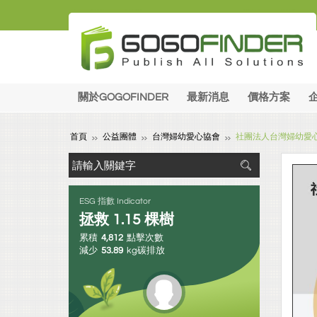
關於GOGOFINDER
最新消息
價格方案
首頁
公益團體
台灣婦幼愛心協會
社團法人台灣婦幼愛心協
ESG 指數 Indicator
拯救
1.15
棵樹
累積
4,812
點擊次數
減少
53.89
kg碳排放