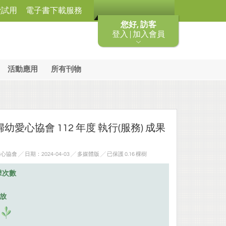
費試用
電子書下載服務
您好, 訪客
登入 | 加入會員
活動應用
所有刊物
愛心協會 112 年度 執行(服務) 成果
 ╱ 日期：2024-04-03 ╱ 多媒體版
╱ 已保護 0.16 棵樹
擊次數
排放