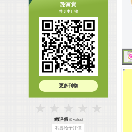
謝富貴
共 3 本刊物
更多刊物
總評價
(
0
votes)
我要给予評價