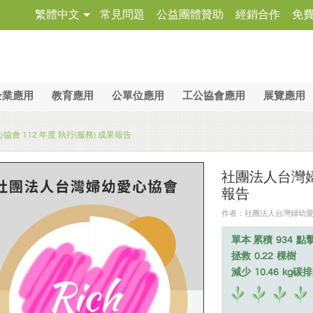
繁體中文
常見問題
公益團體贊助
經銷合作
免
企業應用
教育應用
公單位應用
工公協會應用
展覽應用
會 112 年度 執行(服務) 成果報告
社團法人台灣婦幼
報告
作者：社團法人台灣婦幼愛心協會
單本 累積
934
點
拯救
0.22
棵樹
減少
10.46
kg碳