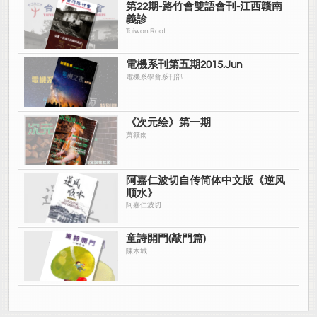
第22期-路竹會雙語會刊-江西贛南
義診
Taiwan Root
電機系刊第五期2015.Jun
電機系學會系刊部
《次元绘》第一期
萧筱雨
阿嘉仁波切自传简体中文版《逆风
顺水》
阿嘉仁波切
童詩開門(敲門篇)
陳木城