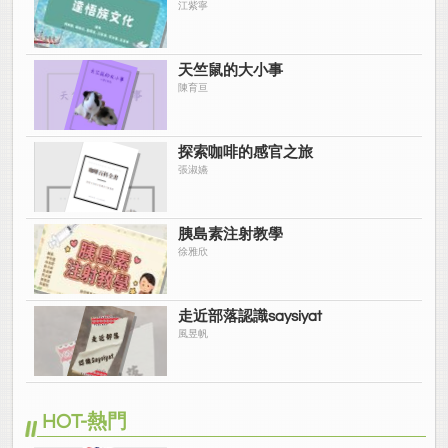
江紫寧
天竺鼠的大小事
陳育亘
探索咖啡的感官之旅
張淑嬿
胰島素注射教學
徐雅欣
走近部落認識saysiyat
風昱帆
HOT-熱門