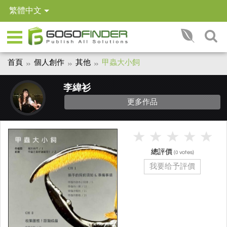
繁體中文
首頁
個人創作
其他
甲蟲大小飼
李緯衫
更多作品
總評價
(
votes)
0
我要给予評價