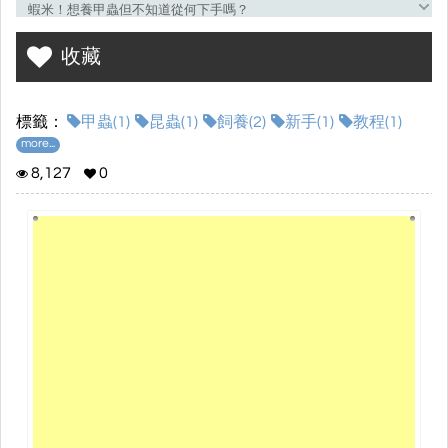
蝦米！想養甲蟲但不知道從何下手嗎？
那你/妳一定要看看這本電子書-「
甲蟲大小飼
」
收藏
本書主要以新手飼主為主，介紹許多入門小知識、各式各樣的甲蟲
品種、迷思破解等，並且書中還包含影音及AR的呈現，豐富的內容
標籤：
甲蟲(1)
昆蟲(1)
飼養(2)
新手(1)
教程(1)
值得大家瀏覽！
more...
8,127
0