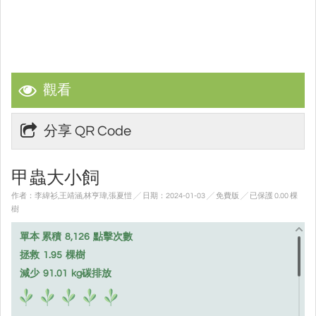
觀看
分享 QR Code
甲蟲大小飼
作者：李緯衫,王靖涵,林亨瑋,張夏愷 ╱ 日期：2024-01-03 ╱ 免費版
╱ 已保護 0.00 棵
樹
單本 累積
8,126
點擊次數
拯救
1.95
棵樹
減少
91.01
kg碳排放