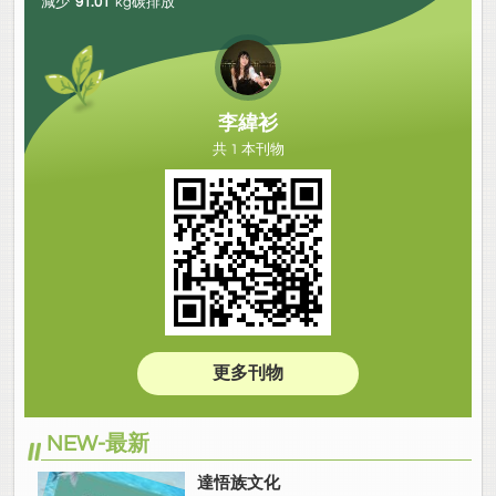
減少
91.01
kg碳排放
李緯衫
共 1 本刊物
更多刊物
NEW-最新
達悟族文化