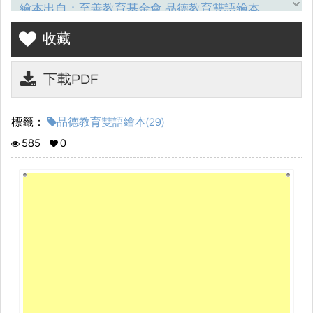
繪本出自：至善教育基金會 品德教育雙語繪本
『No One Left Behind 有教無類』
收藏
本文出自《論語．衛靈公》，原句為：「孔子
下載PDF
曰：『有教無類。』」孔子認為無論學生資質如
何，老師都應一視同仁地教育他們，這是孔子奉行
標籤：
品德教育雙語繪本(29)
的教育宗旨。在孔子四十餘年的教育生涯中，他教
585
0
導好學的顏回、謹慎的曾參，也教育魯莽的子路和
懶惰的宰予；這些學生的性格各異、資質參差，但
孔子從未放棄引導每一位學生走向正道。所謂正
道，不是狹窄、單一的道路；相反地，這條道路非
常寬廣，足以容下各種不同的可能性。《論語》一
書，孔子未曾定義任何一個德目，而是依據學生的
程度，告訴他們應當如何行仁、行孝；並在不違反
最高道德準則的情況下，為每一位學生找到自己的