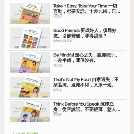
Take it Easy. Take Your Time 一切
言動，都要安詳。十差九錯，只為
慌張。
林姿妤
Good Friends 要成好人，須尋好
友。引酵若酸，哪得甜酒？
陳曉郁/陳聖其
Be Mindful 無心之失，說開罷手。
一差半錯，哪個沒有。
何佳真
That’s Not My Fault 自家過失，不
須遮掩。遮掩不得，又添一短。
陳聖其
Think Before You Speak 沉靜立
身，從容說話。不要輕薄，惹人笑
罵。
陳曉郁