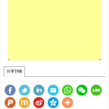
「道」。
本書書名英譯為：「
No One Left Behind
」，正
是取了孔子教學不輟、不放棄任何一位學生的精
神。敘述一群才能各異的學生，如何在一場戲劇表
演中各自發揮所長，最終使表演完美落幕的故事。
教師如何透過鼓勵的方式，使學生充分發揮所長、
共同完成表演，正是孔子教育精神的展現。繪本色
彩鮮明、筆觸柔和，利用畫面的細節，補充文字未
及表達的角色狀態，如學生的家庭狀況、心境變化
分享刊物
等，進一步凸顯學生之間的區別。家長可藉由本書
內容，讓孩子認知人人生而不同，引導孩子發掘他
人身上的美好特質，並學習尊重他人與自身的差
異。