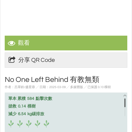
觀看
分享 QR Code
No One Left Behind 有教無類
作者：呂翠鈴/盧星蓉 ╱ 日期：2025-03-09 ╱ 多媒體版
╱ 已保護 0.10 棵樹
單本 累積
584
點擊次數
拯救
0.14
棵樹
減少
6.54
kg碳排放