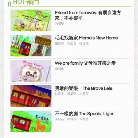
HOT-熱門
Friend from faraway. 有朋自遠方
來，不亦樂乎
高瑞敏
毛毛找新家 Momo's New Home
楊璧輝、馮柔蕓、徐念臻
We are family 父母唯其疾之憂
高瑞敏
勇敢的樂樂 The Brave Lele
林容安、馮柔蕓、謝慧萍
不一樣的彪 The Special Liger
游邵茹、林雅萍、張家熒