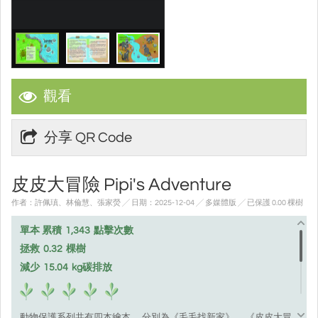
觀看
分享 QR Code
皮皮大冒險 Pipi's Adventure
作者：許佩瑱、林倫慧、張家熒 ╱ 日期：2025-12-04 ╱ 多媒體版
╱ 已保護 0.00 棵樹
單本 累積
1,343
點擊次數
拯救
0.32
棵樹
減少
15.04
kg碳排放
動物保護系列共有四本繪本， 分別為《毛毛找新家》、 《皮皮大冒