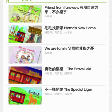
Friend from faraway. 有朋自遠方
來，不亦樂乎
高瑞敏
毛毛找新家 Momo's New Home
楊璧輝、馮柔蕓、徐念臻
We are family 父母唯其疾之憂
高瑞敏
勇敢的樂樂 The Brave Lele
林容安、馮柔蕓、謝慧萍
不一樣的彪 The Special Liger
游邵茹、林雅萍、張家熒