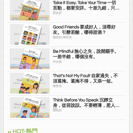
Take it Easy. Take Your Time 一切
言動，都要安詳。十差九錯，只為
慌張。
林姿妤
Good Friends 要成好人，須尋好
友。引酵若酸，哪得甜酒？
陳曉郁/陳聖其
Be Mindful 無心之失，說開罷手。
一差半錯，哪個沒有。
何佳真
That’s Not My Fault 自家過失，不
須遮掩。遮掩不得，又添一短。
陳聖其
Think Before You Speak 沉靜立
身，從容說話。不要輕薄，惹人笑
罵。
陳曉郁
HOT-熱門