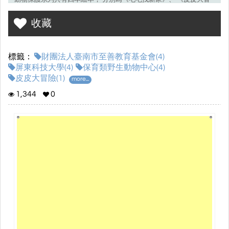
險》、《勇敢的樂樂》、 《不一樣的彪》， 取材自屏東科技大學保
收藏
育類野生動物中心內的動物， 毎本書均以一個動物作為主角， 以動
物的真實故事進行發想和紙筆創作， 我們希望讓孩子認識到不常見
的野生動物， 以及他們在現實中會遇到什麼樣的傷害， 四本書各有
標籤：
財團法人臺南市至善教育基金會(4)
不同的主題。 本書是以食蟹獴為主角， 食蟹獴在棲息地總是遭受捕
屏東科技大學(4)
保育類野生動物中心(4)
獸夾獵捕， 情況嚴重時甚至會失血過多而死亡， 我們希望藉由創作
皮皮大冒險(1)
more...
皮皮的真實故事， 讓孩子能夠透過故事內容， 對皮皮的經歷感同身
受， 並且反思不人道的狩獵方式會帶來哪些影響， 並以行動保護野
1,344
0
生動物。