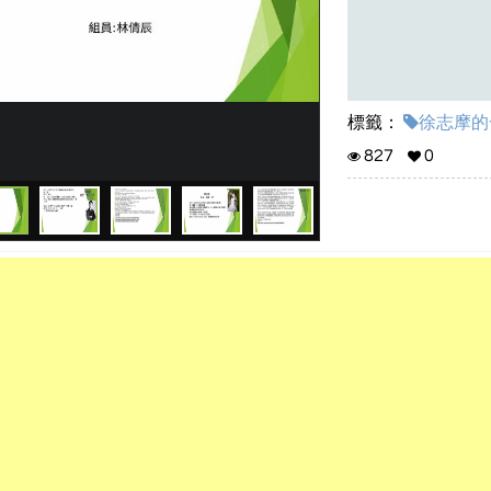
標籤：
徐志摩的一
827
0