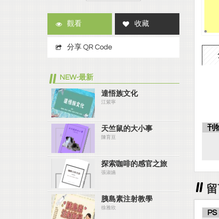
觀看
收藏
分享 QR Code
NEW-最新
達悟族文化
江紫寧
刊
天竺鼠的大小事
陳育亘
探索咖啡的感官之旅
張淑嬿
留
胰島素注射教學
徐雅欣
PS