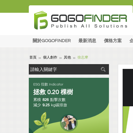
關於GOGOFINDER
最新消息
價格方案
首頁
個人創作
其他
徐志摩
ESG 指數 Indicator
拯救
0.20
棵樹
累積
826
點擊次數
減少
9.25
kg碳排放