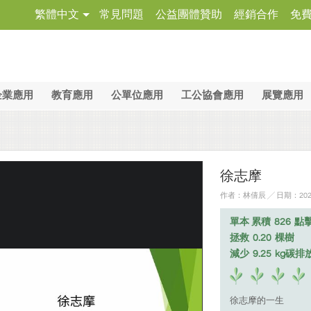
繁體中文
常見問題
公益團體贊助
經銷合作
免
企業應用
教育應用
公單位應用
工公協會應用
展覽應用
徐志摩
作者：林倩辰 ╱ 日期：2025
單本 累積
826
點
拯救
0.20
棵樹
減少
9.25
kg碳排
徐志摩的一生