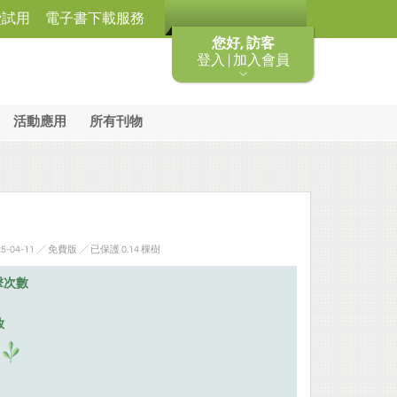
費試用
電子書下載服務
您好, 訪客
登入 | 加入會員
活動應用
所有刊物
-04-11 ╱ 免費版
╱ 已保護 0.14 棵樹
擊次數
放