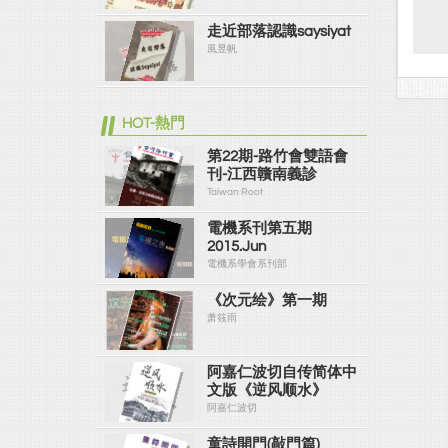
走近部落認識saysiyat
風昱帆
HOT-熱門
第22期-路竹會雙語會
刊-江西贛南義診
Taiwan Root
電機系刊第五期
2015.Jun
電機系學會系刊部
《次元绘》第一期
萧筱雨
阿嘉仁波切自传简体中
文版《逆风顺水》
阿嘉仁波切
童詩開門(敲門篇)