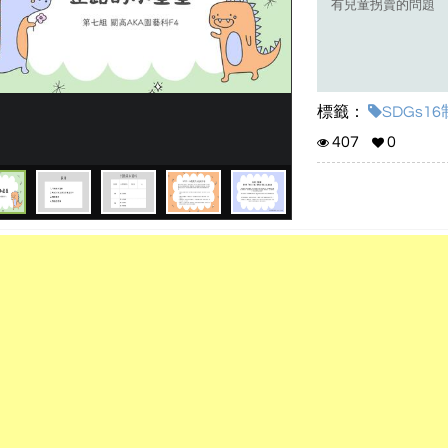
有兒童拐賣的問題
標籤：
SDGs1
407
0