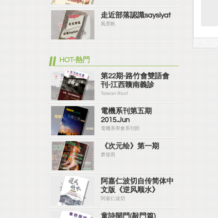
走近部落認識saysiyat
風昱帆
HOT-熱門
第22期-路竹會雙語會
刊-江西贛南義診
Taiwan Root
電機系刊第五期
2015.Jun
電機系學會系刊部
《次元绘》第一期
萧筱雨
阿嘉仁波切自传简体中
文版《逆风顺水》
阿嘉仁波切
童詩開門(敲門篇)