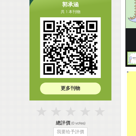
郭承涵
共 1 本刊物
更多刊物
總評價
(
0
votes)
我要给予評價