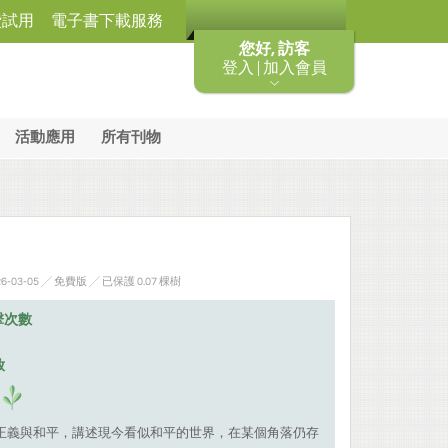
費試用
電子書下載服務
您好, 訪客
登入 | 加入會員
活動應用
所有刊物
-03-05 ╱ 免費版
╱ 已保護 0.07 棵樹
擊次數
放
度的正義與和平，講述現今看似和平的世界，在某個角落仍存