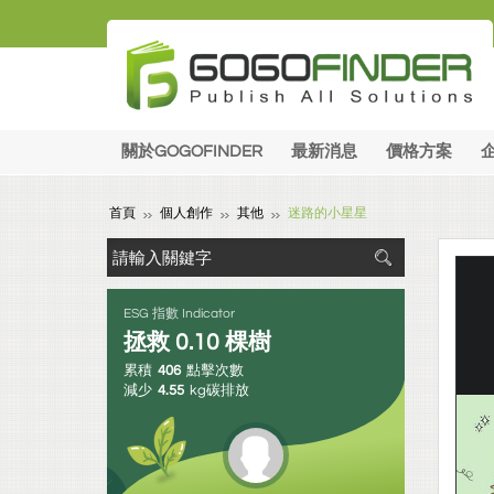
關於GOGOFINDER
最新消息
價格方案
首頁
個人創作
其他
迷路的小星星
ESG 指數 Indicator
拯救
0.10
棵樹
累積
406
點擊次數
減少
4.55
kg碳排放