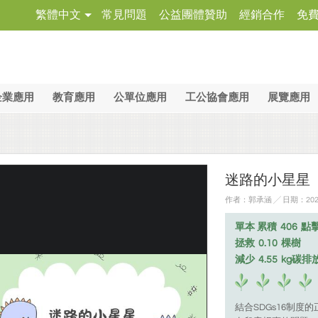
繁體中文
常見問題
公益團體贊助
經銷合作
免
企業應用
教育應用
公單位應用
工公協會應用
展覽應用
迷路的小星星
作者：郭承涵 ╱ 日期：2026
單本 累積
406
點
拯救
0.10
棵樹
減少
4.55
kg碳排
結合SDGs16制