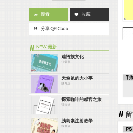
觀看
收藏
分享 QR Code
NEW-最新
達悟族文化
江紫寧
刊
天竺鼠的大小事
陳育亘
探索咖啡的感官之旅
張淑嬿
留
胰島素注射教學
徐雅欣
PS