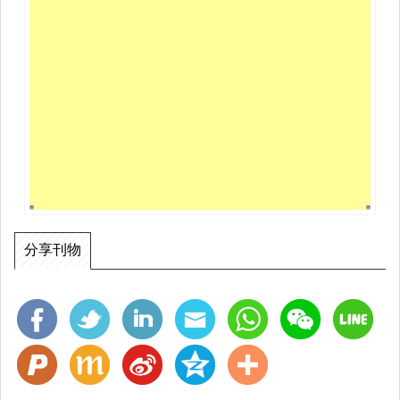
整合景點、文化特色與個人心得。 • 利用社群平台（FB、IG）進行
數位傳播，提升大眾對原住民永續文化的關注。 4. 企劃書總結與反
饋： • 將台東收集到的永續經驗，轉化為具體建議，反饋於家鄉苗
栗。 【計畫預期成果】 • 深度報告： 產出一份結合實地考察與 SDG
連結的企劃書。 • 視覺傳達： 製作一系列具排灣族文化色彩的宣傳
海報。 • 文化橋樑： 建立台東與苗栗之間的文化對話，讓「獵人學
校」的智慧在不同土地上發芽。 這是一個充滿行動力且具備人文深
度的計畫，不僅僅是讀書心得，更是將文學轉化為社會實踐的優良
範例。
分享刊物