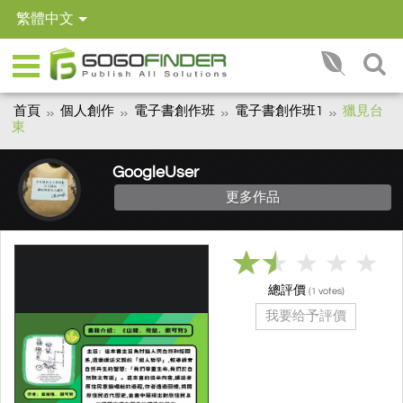
繁體中文
首頁
個人創作
電子書創作班
電子書創作班1
獵見台
東
GoogleUser
更多作品
總評價
(
votes)
1
我要给予評價