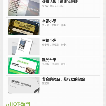
煙霧退散！健康我最帥
蔡佩芝 蔡育庭 林詩...
辛福小隊
曾子騫，彭建澄，何中...
幸福小隊
曾子騫，彭建澄，何中...
獵見台東
張鈞程、曾浚閎、羅賢...
貧窮的終點，是行動的起點
王冠燊
HOT-熱門