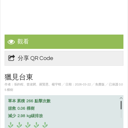
觀看
分享 QR Code
獵見台東
作者：張鈞程、曾浚閎、羅賢恩、楊宇晴 ╱ 日期：2026-03-22 ╱ 免費版
╱ 已保護 0.0
5 棵樹
單本 累積
266
點擊次數
拯救
0.06
棵樹
減少
2.98
kg碳排放