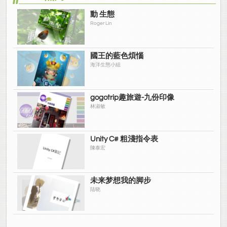
動 生態
Roger Lin
國王的藍色煩惱
海洋生態小組
gogotrip趣旅遊-九份印像
林淑敏
Unity C# 粗淺指令表
陳泰宏
未来梦想我的脚步
陆晓