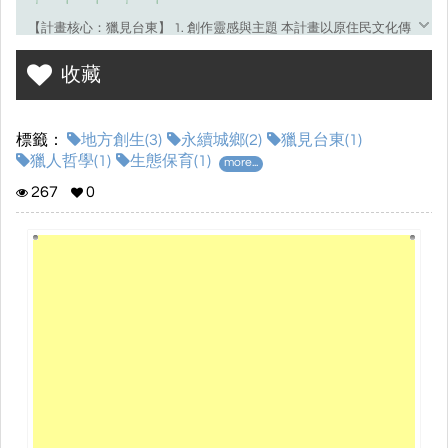
【計畫核心：獵見台東】 1. 創作靈感與主題 本計畫以原住民文化傳
承為經，SDGs 永續目標為緯。透過閱讀排灣族作家撒可努的作品，
收藏
探討原住民如何透過「獵人哲學」達成與自然環境的動態平衡。 2.
核心文本：《山豬．飛鼠．撒可努》 • 獵人哲學： 傳遞「尊重生
命」與「取之有道」的生態觀，強調人不是大自然的主宰，而是守
標籤：
地方創生(3)
永續城鄉(2)
獵見台東(1)
護者。 • 身分認同： 記錄原住民意識覺醒的過程，探討在現代文明
獵人哲學(1)
生態保育(1)
more...
衝擊下，如何恪守文化傳統。 3. 連結 SDGs 11：永續城鄉 計畫特別
鎖定 SDG 11（Sustainable Cities and Communities），探討以下面
267
0
向： • 文化遺產保護： 如何保存無形的獵人文化與部落習俗。 • 文化
韌性： 觀察台東部落如何將傳統靈魂與現代商業（如部落旅遊、導
覽）結合，實現「共存而不失真」的永續模式。 【計畫執行方案：
從台東到苗栗】 計畫採取「跨域探索，回饋家鄉」的策略，分為四
個主要階段： 1. 文本閱讀與主題分析： • 深入分析書中的故事，並
將其與台東實際的地點（如金崙、達魯瑪克、鸞山）進行連結。 • 與
當地原住民對話，驗證書中的「獵人哲學」在當代的實踐。 2. 地方
踏查與深度訪談： • 走訪台東部落，訪談導覽員與居民，記錄排灣族
的遷徙故事。 • 對比「台東經驗」與「苗栗現況」，思考苗栗山城文
化（如泰雅族或客家文化）是否面臨同樣的消逝危機，並尋找解決
方案。 3. 文化傳播與創意輸出： • 製作「原住民文化宣傳海報」，