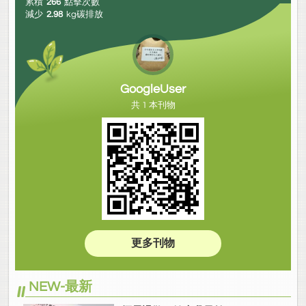
累積
266
點擊次數
減少
2.98
kg碳排放
GoogleUser
共 1 本刊物
更多刊物
NEW-最新