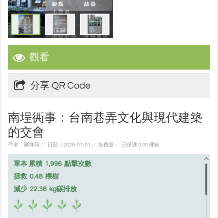
觀看
分享 QR Code
南埕衖事：台南巷弄文化與現代建築
的交會
作者：羅翊瑄 ╱ 日期：2026-07-01 ╱ 免費版
╱ 已保護 0.00 棵樹
單本 累積
1,996
點擊次數
拯救
0.48
棵樹
減少
22.36
kg碳排放