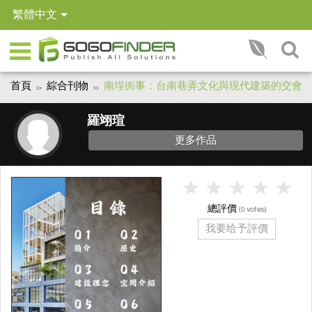
繁體中文
首頁
綜合刊物
南埕衖事：台南巷弄文化與現代建築的交會
羅翊瑄
更多作品
總評價
(
votes)
0
我要给予評價