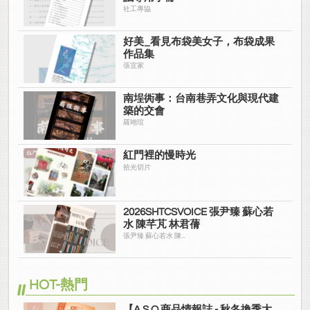
社工專協
好美_看見布袋美女子，布袋成果
作品集
張宜家
南埕衖事：台南巷弄文化與現代建
築的交會
羅翊瑄
紅門裡的慢時光
拾光切片
2026SHTCSVOICE 張尹臻 蘇心若
水 陳芊芃 林君蒨
張尹臻 蘇心若水 陳...
HOT-熱門
【A.S.O 商品情報誌 - 秋冬換季大