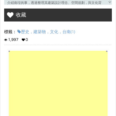
介紹南埕衖事，透過整理其建築設計理念、空間規劃，與文化背
景，讓讀者了解台南除了傳統古蹟外，也逐漸發展出具有創意與設
收藏
計感的現代文化場域。同時，希望藉由此電子書，提升讀者對台南
多元文化面貌的認識，並引發對城市空間與建築設計的關注與興
趣。
標籤：
歷史，建築物，文化，台南(1)
1,997
0