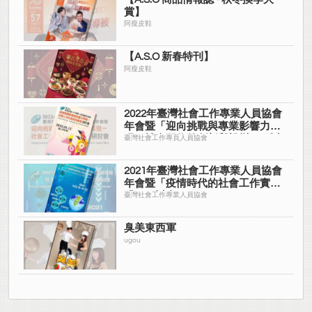
賞】
阿瘦皮鞋
【A.S.O 新春特刊】
阿瘦皮鞋
2022年臺灣社會工作專業人員協會
年會暨「迎向挑戰與專業影響力再
現－社會工作的創新與蛻變」研討
臺灣社會工作專頁人員協會
會
2021年臺灣社會工作專業人員協會
年會暨「疫情時代的社會工作實
踐」研討會
臺灣社會工作專業人員協會
臭美東西軍
ugou