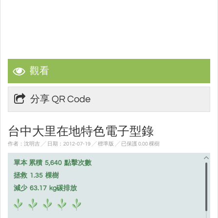
觀看
分享 QR Code
台中大里在地特色電子型錄
作者：沈明吉 ╱ 日期：2012-07-19 ╱ 標準版
╱ 已保護 0.00 棵樹
單本 累積
5,640
點擊次數
拯救
1.35
棵樹
減少
63.17
kg碳排放