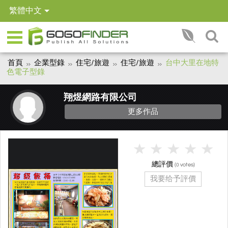
繁體中文
首頁
企業型錄
住宅/旅遊
住宅/旅遊
台中大里在地特
色電子型錄
翔煜網路有限公司
更多作品
總評價
(
votes)
0
我要给予評價