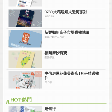
0730 大稻埕煙火遊河派對
ALTOPIA
新豐鄉新庄子市場購物地圖
新庄小創生工作站
福爾摩沙瑰寶
聖護學生
中信房屋花蓮美崙店1月份精選物
件
曾心慈
HOT-熱門
趣健行