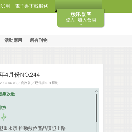
費試用
電子書下載服務
您好, 訪客
登入 | 加入會員
活動應用
所有刊物
年4月份NO.244
25-06-03 ╱ 商務版
╱ 已保護 0.01 棵樹
點擊次數
排放
盟重永續 推動數位產品護照上路