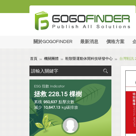
關於GOGOFINDER
最新消息
價格方案
首頁
機關團體
鞋類暨運動休閒科技研發中心
台灣鞋訊 2
ESG 指數 Indicator
拯救
228.15
棵樹
累積
950,637
點擊次數
減少
10,647.13
kg碳排放