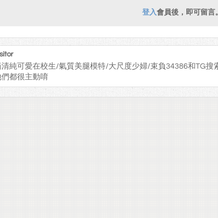
登入
會員後，即可留言
sitor
清純可愛在校生/氣質美腿模特/大尺度少婦/束負34386和TG搜索ni
她們都很主動唷