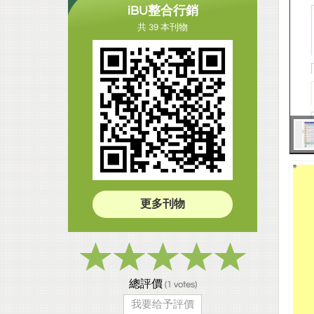
iBU整合行銷
共 39 本刊物
更多刊物
總評價
(
1
votes)
我要给予評價