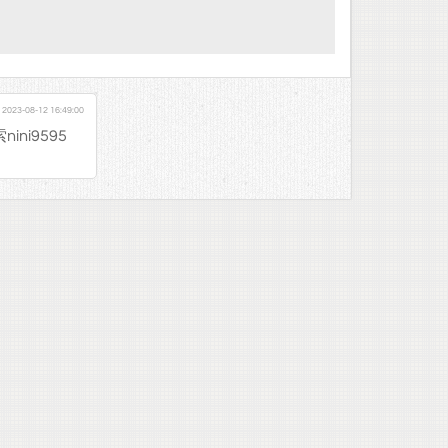
。
2023-08-12 16:49:00
ni9595