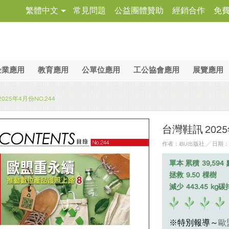
繁體中文
常見問題
公益團體贊助
經銷合作
免
企業應用
教育應用
公單位應用
工公協會應用
展覽應用
025年4月份NO.244
台灣鞋訊 2025
作者：iBU出版社 ╱ 日期：20
單本 累積
39,594
拯救
9.50
棵樹
減少
443.45
kg碳
歐
※特別報導～