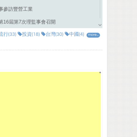
事參訪豐營工業
第16屆第7次理監事會召開
流行(33)
投資(18)
台灣(30)
中國(4)
總利潤下降3.3% 鞋業微幅成長1.6%
more...
概況與產業發展
「蛇」麼元素通通有
立法草案概覽
http://tfn.bestmotion.com
服務內容
/
雜誌訂閱