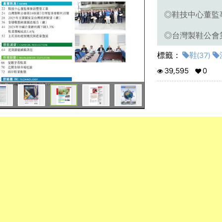
◎鞋技中心董監
◎台灣製鞋公會
標籤：
鞋(37)
◎2024中國企業
39,595
0
◎土耳其的經貿
◎蛇年限定鞋 
◎香港第二支柱
★完整版請參考
★