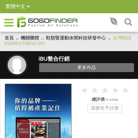
繁體中文
首頁
機關團體
鞋類暨運動休閒科技研發中心
台灣鞋訊
2026年5月份NO.257
iBU整合行銷
更多作品
總評價
(
votes)
0
我要给予評價