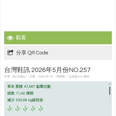
觀看
分享 QR Code
台灣鞋訊 2026年5月份NO.257
作者：iBU出版社 ╱ 日期：2026-05-19 ╱ 商務版
╱ 已保護 0.01 棵樹
單本 累積
47,597
點擊次數
拯救
11.42
棵樹
減少
533.09
kg碳排放