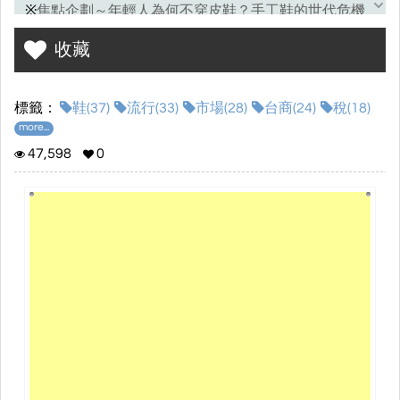
焦點企劃～年輕人為何不穿皮鞋？手工鞋的世代危機
※
收藏
◎台灣製鞋公會召開第十六屆第十一次理監事會議
◎第三十屆鞋機盃高爾夫球賽 切磋球技互交流
標籤：
鞋(37)
流行(33)
市場(28)
台商(24)
稅(18)
◎2026全球健身趨勢 運動跨領域價值被看見
more...
47,598
0
◎融合雲上舞白配色 盡顯各種主題風情
◎從家族控股到專業治理 所有權與經營權的平衡之道
◎印度2026-2027預算案
★
更多資訊請參考 http://tfn.bestmotion.com
★