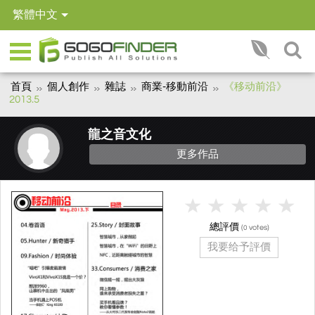
繁體中文
首頁
個人創作
雜誌
商業-移動前沿
《移动前沿》
2013.5
龍之音文化
更多作品
總評價
(
votes)
0
我要给予評價