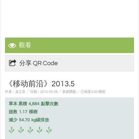
觀看
分享 QR Code
《移动前沿》2013.5
作者：龙之音 ╱ 日期：2013-04-28 ╱ 多媒體版
╱ 已保護 0.00 棵樹
單本 累積
4,884
點擊次數
拯救
1.17
棵樹
減少
54.70
kg碳排放