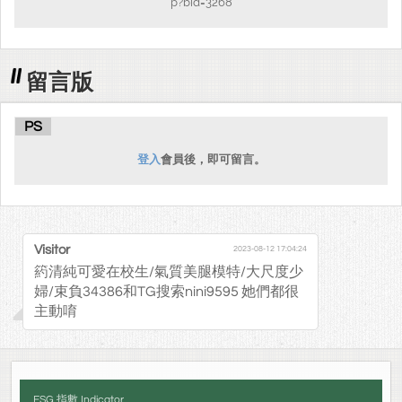
p?bid=3268
留言版
PS
登入
會員後，即可留言。
Visitor
2023-08-12 17:04:24
箹清純可愛在校生/氣質美腿模特/大尺度少
婦/束負34386和TG搜索nini9595 她們都很
主動唷
ESG 指數 Indicator