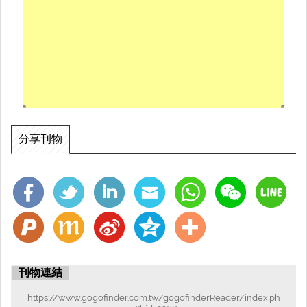
分享刊物
刊物連結
https://www.gogofinder.com.tw/gogofinderReader/index.ph