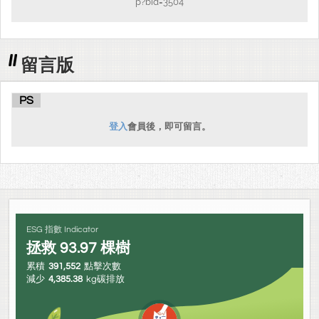
p?bid=3504
留言版
PS
登入
會員後，即可留言。
ESG 指數 Indicator
拯救
93.97
棵樹
累積
391,552
點擊次數
減少
4,385.38
kg碳排放