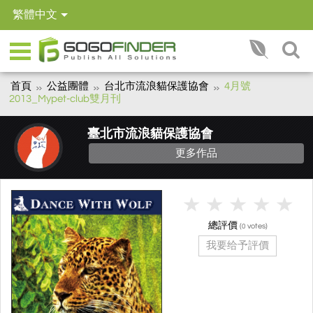
繁體中文
首頁
公益團體
台北市流浪貓保護協會
4月號
2013_Mypet-club雙月刊
臺北市流浪貓保護協會
更多作品
總評價
(
votes)
0
我要给予評價