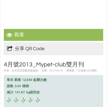
觀看
分享 QR Code
4月號2013_Mypet-club雙月刊
作者：台北市流浪貓保護協會 ╱ 日期：2013-05-03 ╱ 商務版
╱ 已保護 0.00 棵樹
單本 累積
12,649
點擊次數
拯救
3.04
棵樹
減少
141.67
kg碳排放