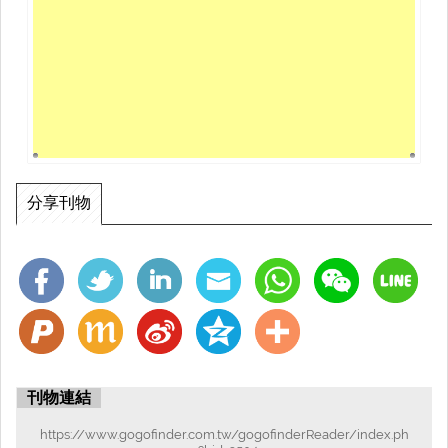
分享刊物
刊物連結
https://www.gogofinder.com.tw/gogofinderReader/index.ph