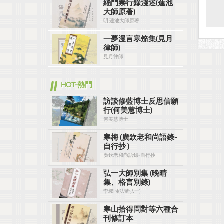
緇門崇行錄淺述(蓮池
大師原著)
明.蓮池大師原著 ....
一夢漫言寒笳集(見月
律師)
見月律師
HOT-熱門
訪談修藍博士反思信願
行(何美慧博士)
何美慧博士
寒梅 (廣欽老和尚語錄-
自行抄 )
廣欽老和尚語錄-自行抄
弘一大師別集 (晚晴
集、格言別錄)
李叔同(法號弘一)
寒山拾得問對等六種合
刊修訂本