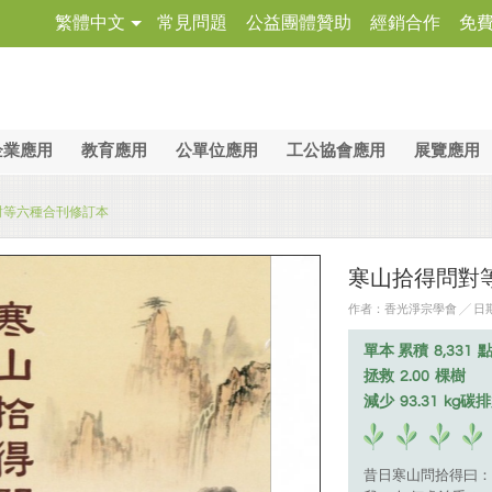
繁體中文
常見問題
公益團體贊助
經銷合作
免
企業應用
教育應用
公單位應用
工公協會應用
展覽應用
對等六種合刊修訂本
寒山拾得問對
作者：香光淨宗學會 ╱ 日期：2
單本 累積
8,331
拯救
2.00
棵樹
減少
93.31
kg碳
昔日寒山問拾得曰：