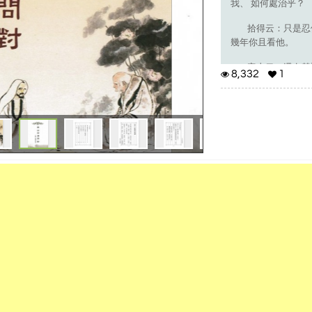
我、 如何處治乎？
拾得云：只是忍他
幾年你且看他。
寒山云：還有甚
8,332
1
拾得云：我曾看過
老拙穿衲襖，淡
有人罵老拙，老
涕唾在面上，隨
這樣波羅蜜，便
人弱心不弱，人
世人愛榮華，我
堆金積如山，難
孔明大智謀，樊
古今多少人，那
看看兩鬢白，年
不久病來侵，低
得病想回頭，閻
也不論是非，也
罵著也不言，問