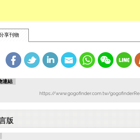
也不怕人笑，也
好個爭名利，須
勸君即回頭，單
跳出紅火坑，做
分享刊物
物連結
https://www.gogofinder.com.tw/gogofinderRe
言版