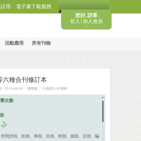
費試用
電子書下載服務
您好, 訪客
登入 | 加入會員
活動應用
所有刊物
等六種合刊修訂本
013-06-06 ╱ 商務版
╱ 已保護 0.00 棵樹
點擊次數
排放
 世間謗我、欺我、辱我、笑我、輕我、賤我、惡我、騙