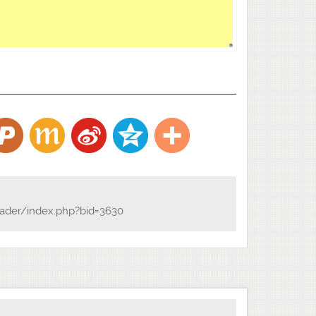
不做臉面，兒女哭啼啼，再也不得見，
把荒郊伴。我看世上人，都是精扯談；
把修行幹；做個大丈夫，一刀截兩斷；
個清涼漢；悟得長生理，日月為鄰伴。
ader/index.php?bid=3630