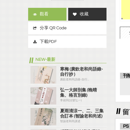
觀看
收藏
分享 QR Code
下載PDF
NEW-最新
寒梅 (廣欽老和尚語錄-
自行抄 )
刊
廣欽老和尚語錄-自行...
弘一大師別集 (晚晴
集、格言別錄)
李叔同(法號弘一)
留
夏雨清涼一、二、三集
合訂本 (智諭老和尚述)
智諭老和尚講述
PS