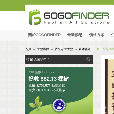
關於GOGOFINDER
最新消息
價格方案
首頁
宗教團體
香光淨宗學會
著述語錄
寒山拾得問
ESG 指數 Indicator
拯救
662.13
棵樹
累積
2,758,871
點擊次數
減少
30,899.36
kg碳排放