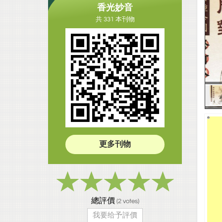
香光妙音
共 331 本刊物
更多刊物
總評價
(
2
votes)
我要给予評價