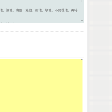
、讓他、由他、避他、耐他、敬他、不要理他、再待
訣可以躲得？
彌勒菩薩偈，你且聽我念偈曰：
飯腹中飽，補破好遮寒，萬事隨緣了。
拙只說好；有人打老拙，老拙自睡倒；
他自乾了，我也省力氣，他也無煩惱，
是妙中寶。若知這消息，何愁道不了。
貧道不貧，一心要修行，常在道中辦。
卻不待見，名利總成空，我心無足厭。
買無常限。子貢他能言，周公有神算，
噲救主難，韓信功勞大，臨死只一劍。
個活幾千。這個逞英雄，那個做好漢，
年容顏變。日月穿梭織，光陰如射劍，
頭暗嗟嘆。自想年少時，不把修行辦，
王無轉限，三寸氣斷了，拿只那個辦。
不把家辦，也不爭人我，也不做好漢；
著如啞漢，打著也不理，推著渾身轉。