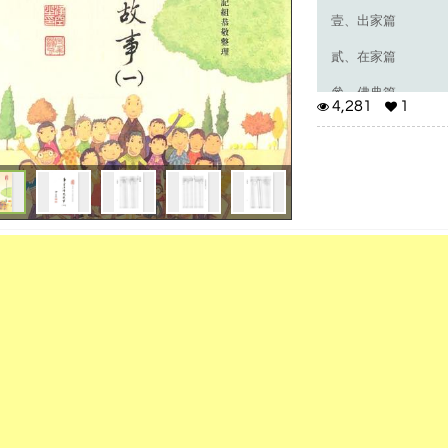
壹、出家篇
貳、在家篇
參、佛典篇
4,281
1
肆、積善篇
伍、善惡篇
陸、謙德篇
精要十念法
（此為恭錄 淨空法
經 淨空法師鑒定，
此篇，供養讀者。）
壹、出家篇
一、鳥窠和尚
「諸惡莫作，眾善奉
家的口頭禪，誰都會