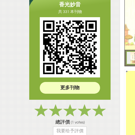
香光妙音
共 331 本刊物
更多刊物
總評價
(
1
votes)
我要给予評價