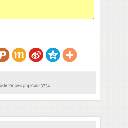
位法師何以叫做「鳥窠」？他是個老修行人，萬緣放
篷，像鳥窩一樣，住在樹上，生活多簡單！那時白居易
在的市長），遇到鳥窠和尚，向他請教什麼是佛教？鳥
作，眾善奉行，自淨其意，是諸佛教」。白居易聽了哈
小孩都會說。鳥窠和尚回答，「三歲小孩雖能說，八十
易聽了之後，想想很有道理。做到非常重要，關係我們
是果報，今生是花報。換言之，不但關係來生，也關係
避凶。
法師，她念佛已經四百多天沒有睡覺，完全依照夏蓮居
會集本修學，我邀請她來新加坡念佛堂為大家做個榜
，最低限度得「念佛三昧」。她今年六十五歲，聲音像
體輕飄飄的。她所修的念佛法門，就是《華嚴經》吉祥
ader/index.php?bid=3734
三昧」，她是繞佛經行，不坐不躺，四百多天，一天吃
個妄想都沒有。她能做得到，任何人也都能做到。做不
多，有妄念，身體是沈重的；沒有妄念，身體是輕的。
不要自欺欺人，這個最重要。
所謂「嚴以律己，寬以待人」，這個人有福報。對自己