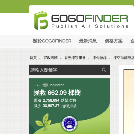
關於GOGOFINDER
最新消息
價格方案
首頁
宗教團體
香光淨宗學會
淨公語錄
淨空法師說
ESG 指數 Indicator
拯救
662.09
棵樹
累積
2,758,694
點擊次數
減少
30,897.37
kg碳排放