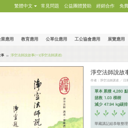
繁體中文
常見問題
公益團體贊助
經銷合作
免
企業應用
教育應用
公單位應用
工公協會應用
展覽應用
故事
淨空法師說故事(一)(淨空法師講述)
淨空法師說故事
作者：淨空法師講述 ╱ 日期：2
單本 累積
4,280
拯救
1.03
棵樹
減少
47.94
kg碳
華藏講記組恭敬整理