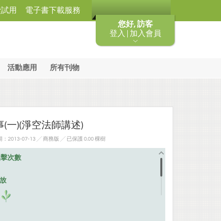
費試用
電子書下載服務
您好, 訪客
登入 | 加入會員
活動應用
所有刊物
(一)(淨空法師講述)
013-07-13 ╱ 商務版
╱ 已保護 0.00 棵樹
點擊次數
排放