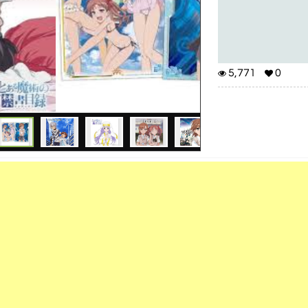
5,771
0