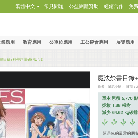
繁體中文
常見問題
公益團體贊助
經銷合作
免
企業應用
教育應用
公單位應用
工公協會應用
展覽應用
書目錄+科學超電磁砲LINE
魔法禁書目錄+
作者：風流少爺 ╱ 日期：201
單本 累積
5,770
拯救
1.38
棵樹
減少
64.62
kg碳
這是俺的最愛的朋