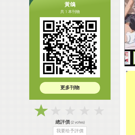
黃鴿
共 1 本刊物
更多刊物
總評價
(
2
votes)
我要给予評價