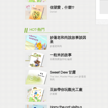
信望愛，什麼!?
Daniel
HOT-熱門
妙蓮老和尚說故事談因
果
妙蓮老和尚
一粒米的故事
你農我農協作站 編著
Sweet Dew 甘露
The Ven. Master Miao Lien 妙蓮老
和尚
豆妹帶你玩觀光工廠
許展耀
Harry the cat visits a