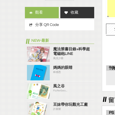
觀看
收藏
分享 QR Code
NEW-最新
魔法禁書目錄+科學超
電磁砲LINE
風流少爺
媽媽的眼睛
刊
林感恩
風之谷
FlutterSwo...
留
豆妹帶你玩觀光工廠
許展耀
PS