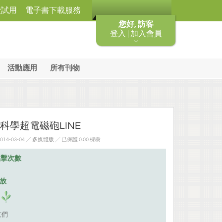
費試用
電子書下載服務
您好, 訪客
登入 | 加入會員
活動應用
所有刊物
科學超電磁砲LINE
4-03-04 ╱ 多媒體版
╱ 已保護 0.00 棵樹
點擊次數
排放
友們