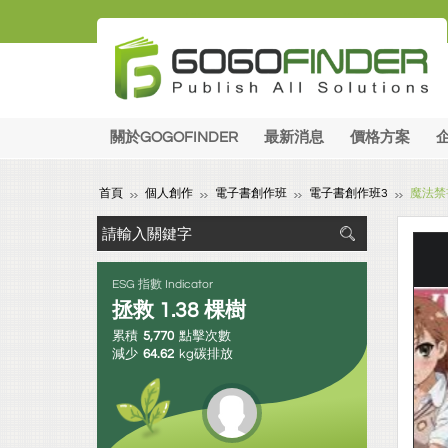
關於GOGOFINDER
最新消息
價格方案
首頁
個人創作
電子書創作班
電子書創作班3
魔法禁
ESG 指數 Indicator
拯救
1.38
棵樹
累積
5,770
點擊次數
減少
64.62
kg碳排放