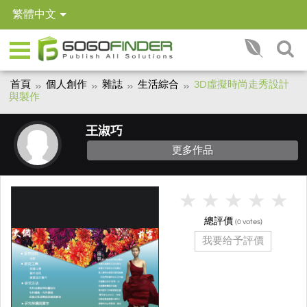
繁體中文
首頁
個人創作
雜誌
生活綜合
3D虛擬時尚走秀設計
與製作
王淑巧
更多作品
總評價
(
votes)
0
我要给予評價