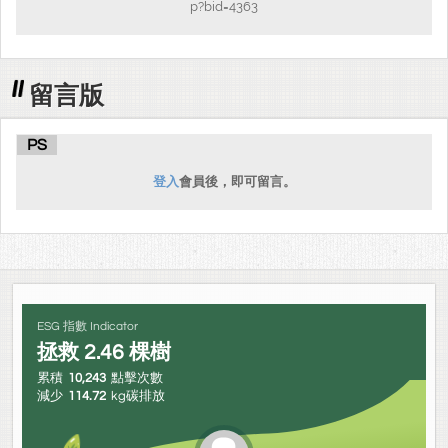
p?bid=4363
留言版
PS
登入
會員後，即可留言。
ESG 指數 Indicator
拯救
2.46
棵樹
累積
10,243
點擊次數
減少
114.72
kg碳排放