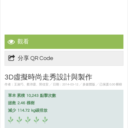
觀看
分享 QR Code
3D虛擬時尚走秀設計與製作
作者：王淑巧、蔡沛霖、郭佳安 ╱ 日期：2014-03-12 ╱ 多媒體版
╱ 已保護 0.00 棵樹
單本 累積
10,243
點擊次數
拯救
2.46
棵樹
減少
114.72
kg碳排放