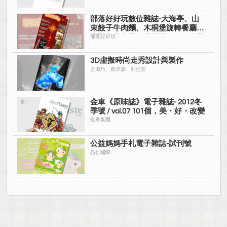
館、金來商旅、友信汽車、歐克牧
場
部落好好玩數位雜誌-大海亭、山
東餃子牛肉麵、木桐堡旋轉餐廳、
木野御丼食堂、米希亞日租、西華
部落好好玩
名鍋、東方韻味、潮洲燒酒雞、賣
麵子、麒麟峰溫泉、赤道咖啡
3D虛擬時尚走秀設計與製作
王淑巧、蔡沛霖、郭佳安
金車《原味誌》電子雜誌- 2012冬
季號 / vol.07 101個，美・好・改變
金車集團
公益媽媽手札電子雜誌-試刊號
晶仁國際