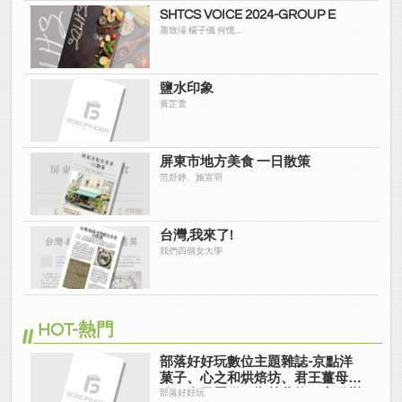
SHTCS VOICE 2024-GROUP E
蕭致璿 楊子儀 何憶...
鹽水印象
黃芷萱
屏東市地方美食 一日散策
范舒婷、施宣羽
台灣,我來了!
我們四個女大學
HOT-熱門
部落好好玩數位主題雜誌-京點洋
菓子、心之和烘焙坊、君王薑母
鴨、布果蛋糕、鄉林薇拉、高鐵戀
部落好好玩