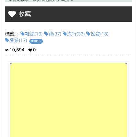
~本期精彩摘要~
收藏
◎搭乘“互聯網＋”快車 “洛克熊”自主品牌涅槃新生
標籤：
雜誌(19)
鞋(37)
流行(33)
投資(18)
◎青出會參訪連萬、百和 交流品牌經營與新鞋材
產業(17)
more...
◎越南台商總會拜訪鞋技中心 請益人才培訓經驗
10,594
0
◎菲律賓盼台商加強投資 來台舉辦研討會
◎越南投資設廠 北中南區域比較表
◎創意手工繡花鞋 來自台灣的美麗風景