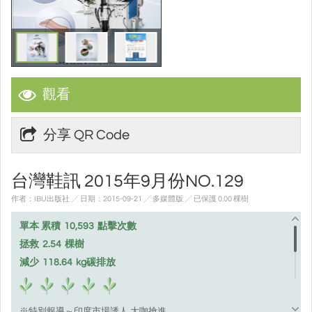
觀看
分享 QR Code
台灣鞋訊 2015年9月份NO.129
作者：IBU出版社 ╱ 日期：2015-09-21 ╱ 多媒體版
╱ 已保護 0.00 棵樹
單本 累積
10,593
點擊次數
拯救
2.54
棵樹
減少
118.64
kg碳排放
※特別報導～印度市場誘人 大咖搶進