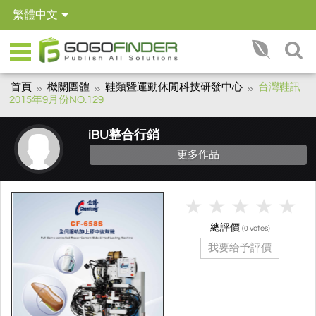
繁體中文
首頁
機關團體
鞋類暨運動休閒科技研發中心
台灣鞋訊
2015年9月份NO.129
iBU整合行銷
更多作品
總評價
(
votes)
0
我要给予評價