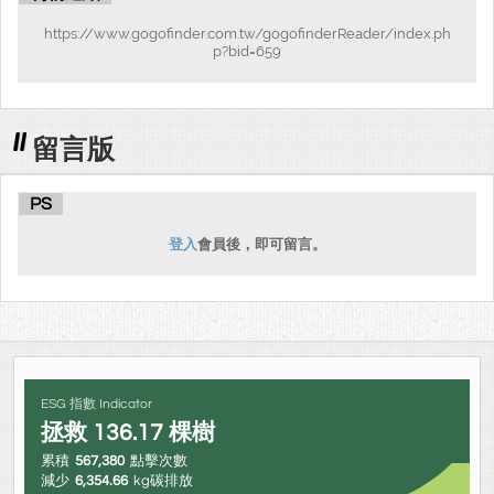
https://www.gogofinder.com.tw/gogofinderReader/index.ph
p?bid=659
留言版
PS
登入
會員後，即可留言。
ESG 指數 Indicator
拯救
136.17
棵樹
累積
567,380
點擊次數
減少
6,354.66
kg碳排放