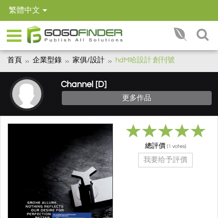
繁體中文
首頁
企業型錄
家俱/設計
hdM哈設計 創刊號
Channel [D]
更多作品
總評價
(
votes)
1
我要给予評價