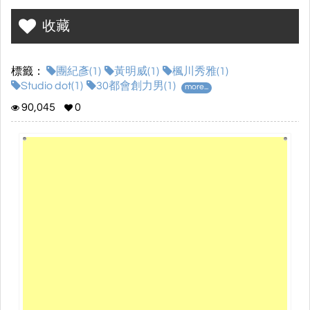
hdM
創刊號
收藏
標籤：
團紀彥(1)
黃明威(1)
楓川秀雅(1)
Studio dot(1)
30都會創力男(1)
more...
90,045
0
團紀彥獨家專訪
黃明威
楓川秀雅
永設計
Studio dot
2011
質感設計空間