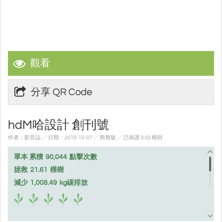
觀看
分享 QR Code
hdM哈設計 創刊號
作者：影音誌 ╱ 日期：2010-12-07 ╱ 商務版
╱ 已保護 0.02 棵樹
單本 累積
90,044
點擊次數
拯救
21.61
棵樹
減少
1,008.49
kg碳排放