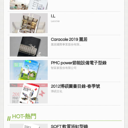
I.L
Leonie
Caracole 2019 麗居
麗居國際事業股份有限...
PMC power節能設備電子型錄
智富家股份有限公司
2012博碩圖書目錄-春季號
博碩文化
HOT-熱門
SOFT 軟質浴缸型錄