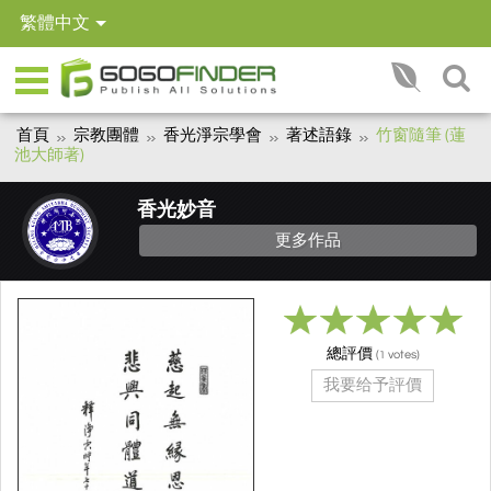
繁體中文
首頁
宗教團體
香光淨宗學會
著述語錄
竹窗隨筆 (蓮
池大師著)
香光妙音
更多作品
總評價
(
votes)
1
我要给予評價