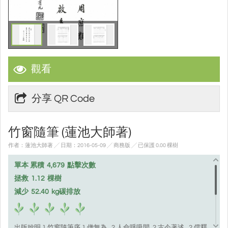
觀看
分享 QR Code
竹窗隨筆 (蓮池大師著)
作者：蓮池大師著 ╱ 日期：2016-05-09 ╱ 商務版
╱ 已保護 0.00 棵樹
單本 累積
4,679
點擊次數
拯救
1.12
棵樹
減少
52.40
kg碳排放
出版說明 1 竹窗隨筆序 1 僧無為 . 2 人命呼吸間. 2 古今著述 . 2 儒釋