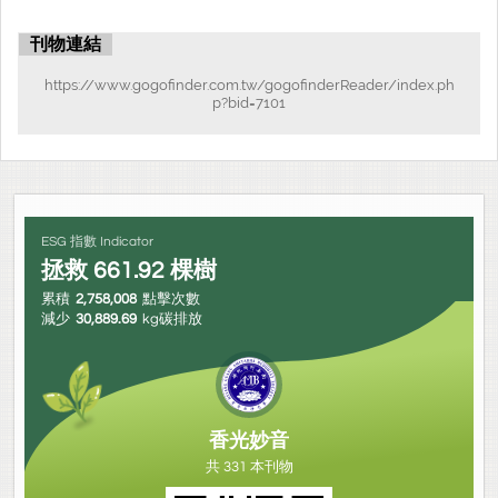
刊物連結
https://www.gogofinder.com.tw/gogofinderReader/index.ph
p?bid=7101
ESG 指數 Indicator
拯救
661.92
棵樹
累積
2,758,008
點擊次數
減少
30,889.69
kg碳排放
香光妙音
共 331 本刊物