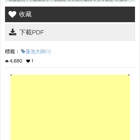
和會2 楞嚴（一）3 楞嚴（二）. 3 禮懺功德 3 螯蠣充口 3 東門黃犬 4
收藏
為父母殺生4 鹿祀求名 4 心喻. 4 換骨 . 5 洪州不得珠體 .. 5 墳墓 . 5 菩
薩度生 6 悟後 6 孚遂二座主6 實悟 6 出家父母反拜 7 生愚死智 . 7
莊子（一）. 7 莊子（二） 8 莊子（三） 8 養老書 8 心得 9 祀神不用
下載PDF
牲9 好樂
標籤：
蓮池大師(1)
4,680
1