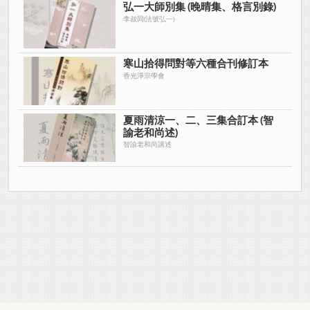
弘一大師別集 (晚晴集、格言別錄)
李叔同(法號弘一)
寒山拾得問對等六種合刊修訂本
香光淨宗學會
夏雨清涼一、二、三集合訂本 (智
諭老和尚述)
智諭老和尚講述