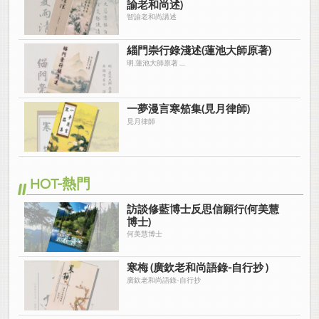
諭老和尚述)
智諭老和尚講述
緇門崇行錄淺述(蓮池大師原著)
明.蓮池大師原著 ....
一夢漫言寒笳集(見月律師)
見月律師
HOT-熱門
訪談修藍博士反思信願行(何美慧
博士)
何美慧博士
寒梅 (廣欽老和尚語錄-自行抄 )
廣欽老和尚語錄-自行抄