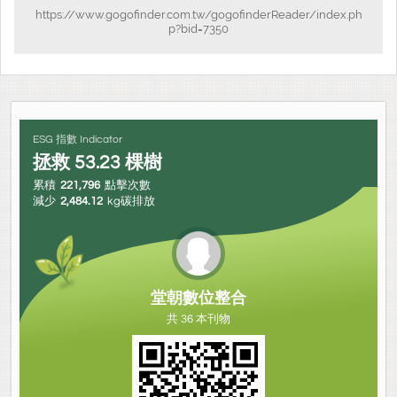
https://www.gogofinder.com.tw/gogofinderReader/index.ph
p?bid=7350
ESG 指數 Indicator
拯救
53.23
棵樹
累積
221,796
點擊次數
減少
2,484.12
kg碳排放
堂朝數位整合
共 36 本刊物