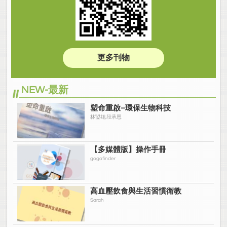
更多刊物
NEW-最新
塑命重啟–環保生物科技
林琞翃,段承恩
【多媒體版】操作手冊
gogofinder
高血壓飲食與生活習慣衛教
Sarah