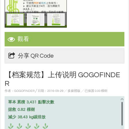
觀看
分享 QR Code
【档案规范】上传说明 GOGOFINDE
R
作者：GOGOFINDER ╱ 日期：2016-09-29 ╱ 多媒體版
╱ 已保護 0.00 棵樹
單本 累積
3,431
點擊次數
拯救
0.82
棵樹
減少
38.43
kg碳排放