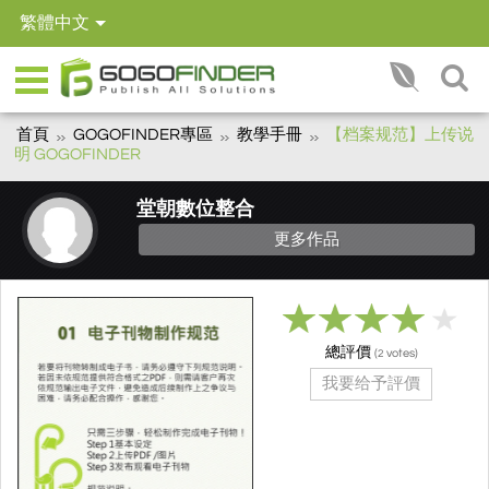
繁體中文
首頁
GOGOFINDER專區
教學手冊
【档案规范】上传说
明 GOGOFINDER
堂朝數位整合
更多作品
總評價
(
votes)
2
我要给予評價