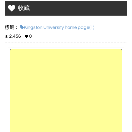
碩士、美體按摩治療師、英語研習等課程資訊。碩士課程符合教育
收藏
部採認規定留學貸款申請資格。
標籤：
Kingston University home page(1)
2,456
0