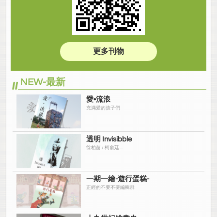
更多刊物
NEW-最新
愛•流浪
充滿愛的孩子們
透明 Invisibble
徐柏茵 / 柯俞廷 ...
一期一繪-遊行蛋糕-
正經的不要不要編輯群