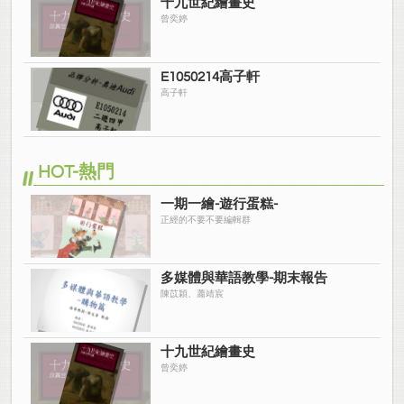
十九世紀繪畫史
曾奕婷
E1050214高子軒
高子軒
HOT-熱門
一期一繪-遊行蛋糕-
正經的不要不要編輯群
多媒體與華語教學-期末報告
陳苡穎、蕭靖宸
十九世紀繪畫史
曾奕婷