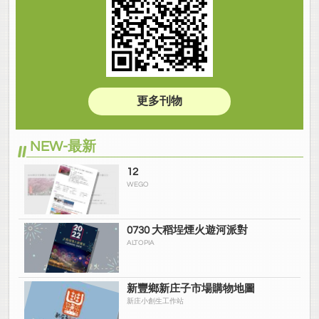
更多刊物
NEW-最新
12
WEGO
0730 大稻埕煙火遊河派對
ALTOPIA
新豐鄉新庄子市場購物地圖
新庄小創生工作站