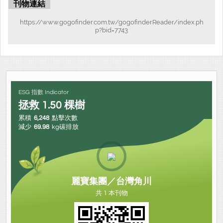
刊物連結
https://www.gogofinder.com.tw/gogofinderReader/index.ph
p?bid=7743
ESG 指數 Indicator
拯救
1.50
棵樹
累積
6,248
點擊次數
減少
69.98
kg碳排放
麗寶集團／台灣角川
共 1 本刊物