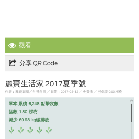
觀看
分享 QR Code
麗寶生活家 2017夏季號
作者：麗寶集團／台灣角川 ╱ 日期：2017-05-12 ╱ 免費版
╱ 已保護 0.00 棵樹
單本 累積
6,248
點擊次數
拯救
1.50
棵樹
減少
69.98
kg碳排放