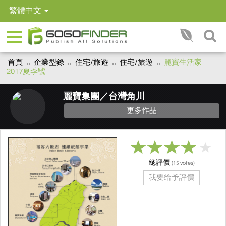
繁體中文
首頁
企業型錄
住宅/旅遊
住宅/旅遊
麗寶生活家
2017夏季號
麗寶集團／台灣角川
更多作品
總評價
(
votes)
15
我要给予評價