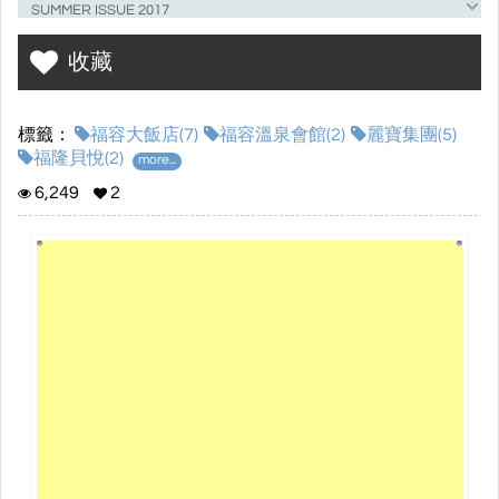
SUMMER ISSUE 2017
收藏
福隆貝悅 隆重登場
標籤：
福容大飯店(7)
福容溫泉會館(2)
麗寶集團(5)
直擊精采亮點 新版Villa先睹為快！
福隆貝悅(2)
more...
6,249
2