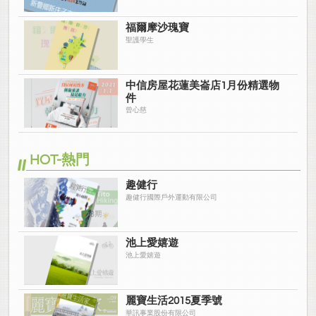
福爾摩沙瑰寶
聖護學生
中信房屋花蓮美崙店1月份精選物
件
曾心慈
HOT-熱門
趣健行
趣健行國際戶外運動有限公司
池上愛嬉遊
池上愛嬉遊
麗寶生活2015夏季號
華訊事業股份有限公司