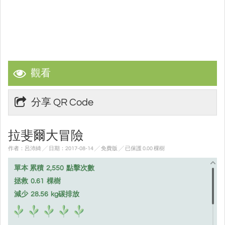
觀看
分享 QR Code
拉斐爾大冒險
作者：呂沛綺 ╱ 日期：2017-08-14 ╱ 免費版
╱ 已保護 0.00 棵樹
單本 累積
2,550
點擊次數
拯救
0.61
棵樹
減少
28.56
kg碳排放