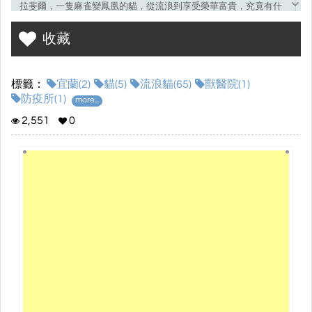
拉斐爾，一隻麻雀變鳳凰的貓，從流浪到享受榮華富貴，究竟有什
麼趣事發生呢？
收藏
讓我們繼續看下去~
標籤：
宜蘭(2)
貓(5)
流浪貓(65)
獸醫院(1)
防疫所(1)
more...
2,551
0