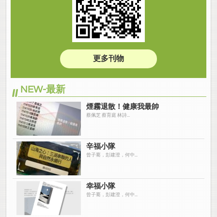
更多刊物
NEW-最新
煙霧退散！健康我最帥
蔡佩芝 蔡育庭 林詩...
辛福小隊
曾子騫，彭建澄，何中...
幸福小隊
曾子騫，彭建澄，何中...