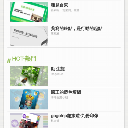
獵見台東
張鈞程、曾浚閎、羅賢...
貧窮的終點，是行動的起點
王冠燊
HOT-熱門
動 生態
Roger Lin
國王的藍色煩惱
海洋生態小組
gogotrip趣旅遊-九份印像
林淑敏