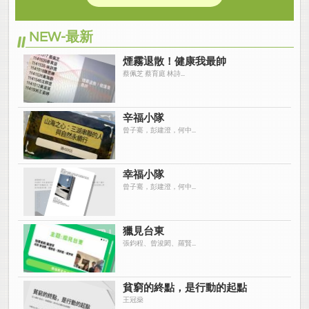
NEW-最新
煙霧退散！健康我最帥
蔡佩芝 蔡育庭 林詩...
辛福小隊
曾子騫，彭建澄，何中...
幸福小隊
曾子騫，彭建澄，何中...
獵見台東
張鈞程、曾浚閎、羅賢...
貧窮的終點，是行動的起點
王冠燊