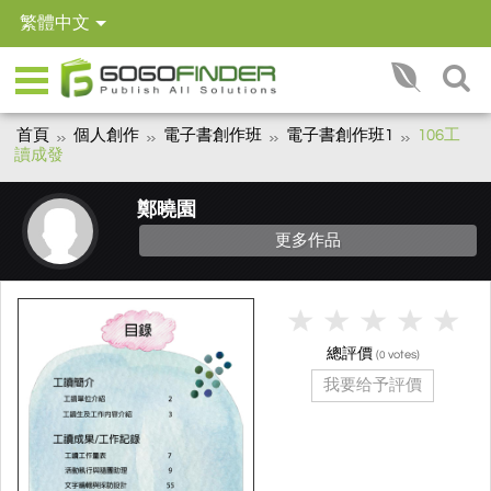
繁體中文
首頁
個人創作
電子書創作班
電子書創作班1
106工
讀成發
鄭曉園
更多作品
總評價
(
votes)
0
我要给予評價