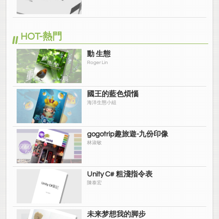
HOT-熱門
動 生態
Roger Lin
國王的藍色煩惱
海洋生態小組
gogotrip趣旅遊-九份印像
林淑敏
Unity C# 粗淺指令表
陳泰宏
未来梦想我的脚步