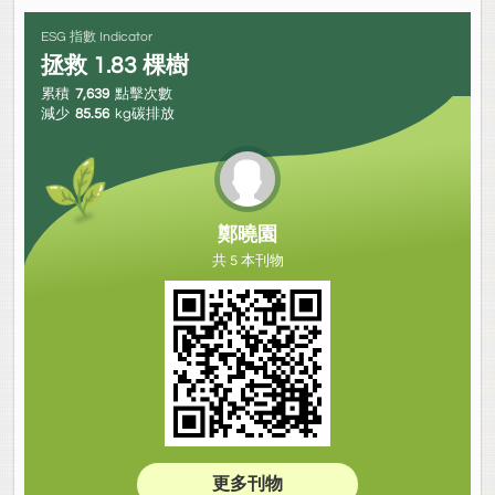
ESG 指數 Indicator
拯救
1.83
棵樹
累積
7,639
點擊次數
減少
85.56
kg碳排放
鄭曉園
共 5 本刊物
更多刊物