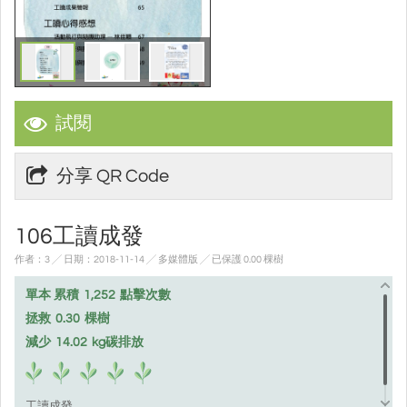
試閱
分享 QR Code
106工讀成發
作者：3 ╱ 日期：2018-11-14 ╱ 多媒體版
╱ 已保護 0.00 棵樹
單本 累積
1,252
點擊次數
拯救
0.30
棵樹
減少
14.02
kg碳排放
工讀成發