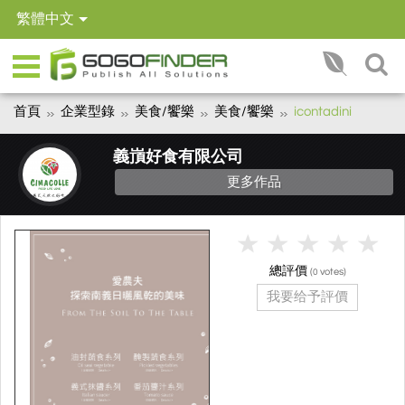
繁體中文
首頁
企業型錄
美食/饗樂
美食/饗樂
icontadini
義嵿好食有限公司
更多作品
總評價
(
votes)
0
我要给予評價