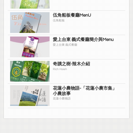
伍角船板餐廳MenU
伍角船板
愛上台東 義式餐廳簡介與Menu
愛上台東 義式餐廳
奇蹟之樹-辣木介紹
Rich Hsieh
花蓮小農物語-「花蓮小農市集」
小農故事
花蓮小農物語