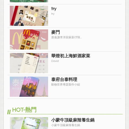
try
try
麥門
唐嘉謙李沛宸蘇新伃惲...
華燈初上海鮮酒家菜
David
泰府台泰料理
動物世界專題製作小組
HOT-熱門
小蒙牛頂級麻辣養生鍋
小蒙牛頂級麻辣養生鍋