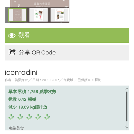
觀看
分享 QR Code
icontadini
作者：義嵿好食 ╱ 日期：2019-05-07 ╱ 免費版
╱ 已保護 0.00 棵樹
單本 累積
1,758
點擊次數
拯救
0.42
棵樹
減少
19.69
kg碳排放
南義美食