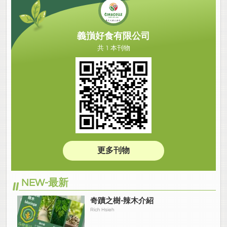
義嵿好食有限公司
共 1 本刊物
更多刊物
NEW-最新
奇蹟之樹-辣木介紹
Rich Hsieh