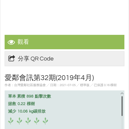
觀看
分享 QR Code
愛鄰會訊第32期(2019年4月)
作者：台灣愛鄰社區服務協會 ╱ 日期：2021-07-05 ╱ 標準版
╱ 已保護 0.16 棵樹
單本 累積
898
點擊次數
拯救
0.22
棵樹
減少
10.06
kg碳排放