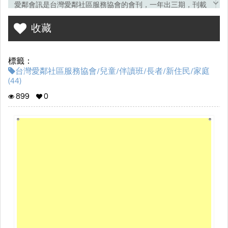
愛鄰會訊是台灣愛鄰社區服務協會的會刊，一年出三期，刊載
愛鄰遍佈全省各地、偏鄉辦事處大大小小的故事
,
分享了辦事處
收藏
如何陪伴偏鄉兒童、長者及新住民等家庭
,
為這些社區帶來愛與
關懷。
標籤：
台灣愛鄰社區服務協會/兒童/伴讀班/長者/新住民/家庭
(44)
899
0