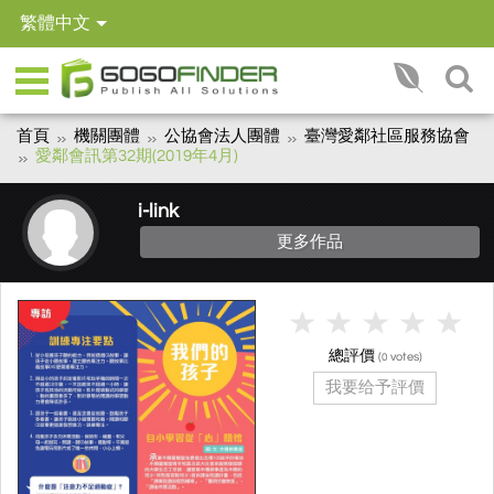
繁體中文
首頁
機關團體
公協會法人團體
臺灣愛鄰社區服務協會
愛鄰會訊第32期(2019年4月)
i-link
更多作品
總評價
(
votes)
0
我要给予評價