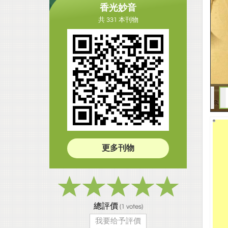
香光妙音
共 331 本刊物
更多刊物
總評價
(
1
votes)
我要给予評價