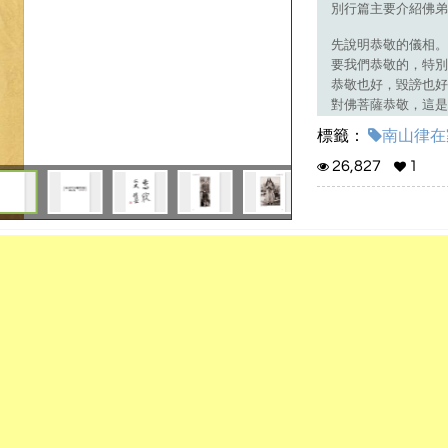
別行篇主要介紹佛弟
先說明恭敬的儀相。
要我們恭敬的，特別
恭敬也好，毀謗也好
對佛菩薩恭敬，這是
福。就像道宣律祖說
標籤：
南山律在
意思是說，如果我們
大的福報，因為三寶
26,827
1
境界時不如法的話，
境界的不恭敬重得多
佛的福德資量。