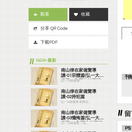
觀看
收藏
分享 QR Code
下載PDF
NEW-最新
南山律在家備覽導
讀-01宗體篇(弘一大師
刊
遺著＼良因法師導讀)
(弘一大師遺著)
南山律在家備覽導
讀-02持犯篇
弘一大師遺著 良因法...
留
南山律在家備覽導
讀-03懺悔篇(弘一大師
遺著— 良因法師導讀)
(弘一大師遺著— 良...
PS