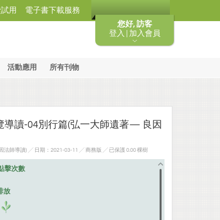
費試用
電子書下載服務
您好, 訪客
登入 | 加入會員
活動應用
所有刊物
導讀-04別行篇(弘一大師遺著— 良因
師導讀) ╱ 日期：2021-03-11 ╱ 商務版
╱ 已保護 0.00 棵樹
點擊次數
排放