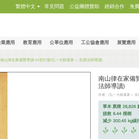
繁體中文
常見問題
公益團體贊助
經銷合作
免
企業應用
教育應用
公單位應用
工公協會應用
展覽應用
南山律在家備覽導讀-04別行篇(弘一大師遺著— 良因法師導讀)
南山律在家備覽
法師導讀)
作者：(弘一大師遺著— 良因法
單本 累積
26,826
拯救
6.44
棵樹
減少
300.45
kg碳