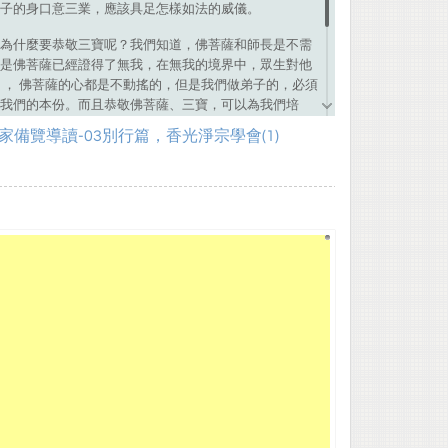
子的身口意三業，應該具足怎樣如法的威儀。
為什麼要恭敬三寶呢？我們知道，佛菩薩和師長是不需
是佛菩薩已經證得了無我，在無我的境界中，眾生對他
 ， 佛菩薩的心都是不動搖的，但是我們做弟子的，必須
我們的本份。而且恭敬佛菩薩、三寶，可以為我們培
的：「三寶是大福田，也是蒺藜園。」蒺藜就是荊棘，
家備覽導讀-03別行篇，香光淨宗學會(1)
能夠如理如法恭敬三寶的話，在三寶門中，可以獲得很
是很重大的境界。也正因為如此，如果我們在面對這個
就像入了荊棘園一樣，造作的惡業，也會比對一般世俗
。所以我們要恭敬三寶，才能為我們培福。做為將來成