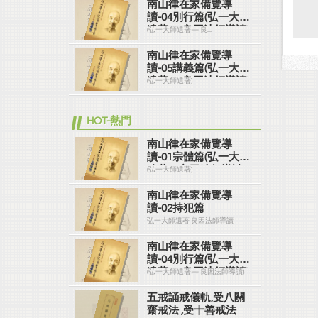
南山律在家備覽導
讀-04別行篇(弘一大師
遺著— 良因法師導讀)
(弘一大師遺著— 良...
南山律在家備覽導
讀-05講義篇(弘一大師
遺著— 良因法師導讀)
(弘一大師遺著)
HOT-熱門
南山律在家備覽導
讀-01宗體篇(弘一大師
遺著＼良因法師導讀)
(弘一大師遺著)
南山律在家備覽導
讀-02持犯篇
弘一大師遺著 良因法師導讀
南山律在家備覽導
讀-04別行篇(弘一大師
遺著— 良因法師導讀)
(弘一大師遺著— 良因法師導讀)
五戒誦戒儀軌,受八關
齋戒法 ,受十善戒法