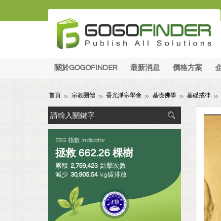
關於GOGOFINDER
最新消息
價格方案
首頁
宗教團體
香光淨宗學會
基礎佛學
基礎戒律
ESG 指數 Indicator
拯救
662.26
棵樹
累積
2,759,423
點擊次數
減少
30,905.54
kg碳排放