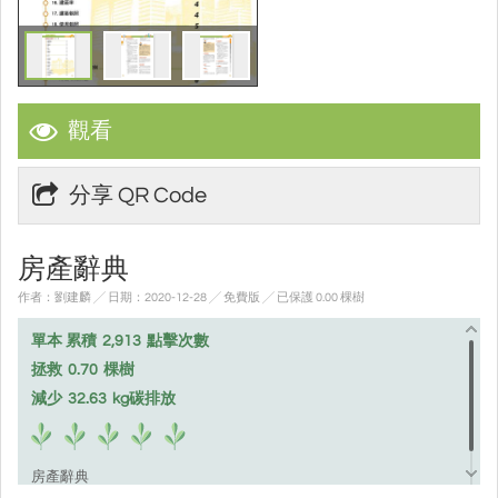
觀看
分享 QR Code
房產辭典
作者：劉建麟 ╱ 日期：2020-12-28 ╱ 免費版
╱ 已保護 0.00 棵樹
單本 累積
2,913
點擊次數
拯救
0.70
棵樹
減少
32.63
kg碳排放
房產辭典