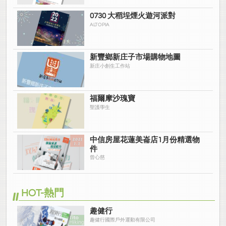
0730 大稻埕煙火遊河派對
ALTOPIA
新豐鄉新庄子市場購物地圖
新庄小創生工作站
福爾摩沙瑰寶
聖護學生
中信房屋花蓮美崙店1月份精選物
件
曾心慈
HOT-熱門
趣健行
趣健行國際戶外運動有限公司