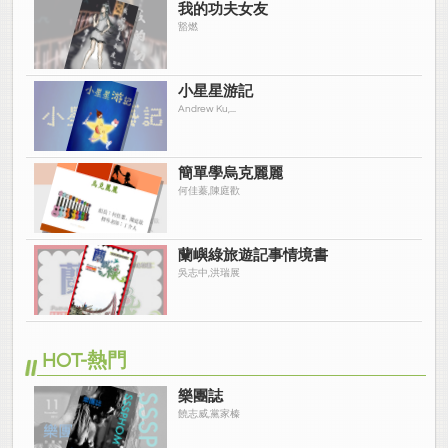
我的功夫女友
豁燃
小星星游記
Andrew Ku,...
簡單學烏克麗麗
何佳蓁,陳庭歡
蘭嶼綠旅遊記事情境書
吳志中,洪瑞展
HOT-熱門
樂團誌
饒志威,黨家榛