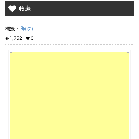
收藏
標籤：
()(2)
1,752
0