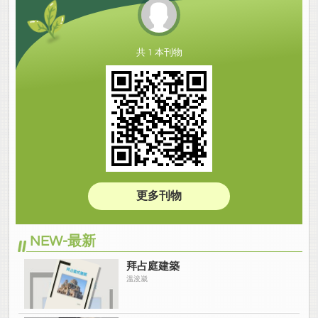
共 1 本刊物
更多刊物
NEW-最新
拜占庭建築
溫浚崴