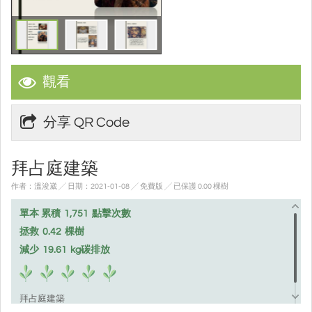
觀看
分享 QR Code
拜占庭建築
作者：溫浚崴 ╱ 日期：2021-01-08 ╱ 免費版
╱ 已保護 0.00 棵樹
單本 累積
1,751
點擊次數
拯救
0.42
棵樹
減少
19.61
kg碳排放
拜占庭建築