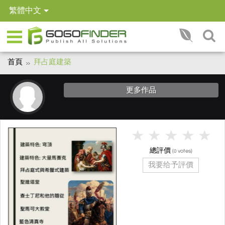
繁體中文
首頁
拜占庭建築
更多作品
總評價
(
votes)
0
我要给予評價