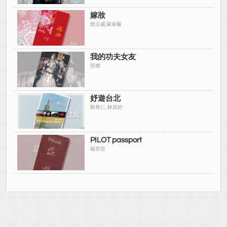
嫁妝
饒志威,黨家榛
我的功夫女友
豁燃
妤遊台北
鄭尊仁, 林宸妤
PILOT passport
楊舒芸