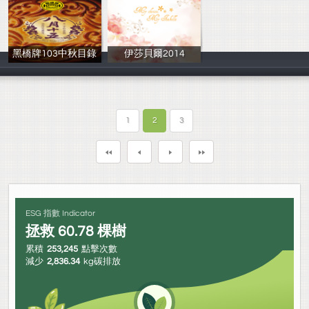
黑橋牌103中秋目錄
伊莎貝爾2014
黑橋牌企業
伊莎貝爾企業
1
2
3
ESG 指數 Indicator
拯救
60.78
棵樹
累積
253,245
點擊次數
減少
2,836.34
kg碳排放