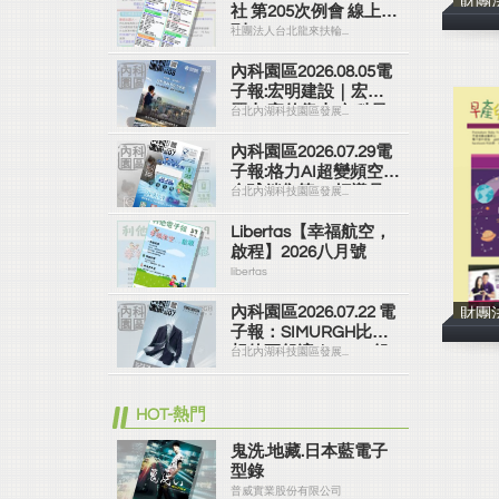
財團
社 第205次例會 線上社
刊
社團法人台北龍來扶輪...
內科園區2026.08.05電
子報:宏明建設｜宏明
麗山 家的靠山 內科最
台北內湖科技園區發展...
高的安全承諾
內科園區2026.07.29電
子報:格力AI超變頻空調
全球銷售第一 領導品
台北內湖科技園區發展...
牌
Libertas【幸福航空，
啟程】2026八月號
libertas
內科園區2026.07.22 電
財團
子報：SIMURGH比你
想的更舒適｜Su-Si 舒
台北內湖科技園區發展...
仕裝 都會日常輕鬆穿
搭 免燙可機洗
HOT-熱門
鬼洗.地藏.日本藍電子
型錄
普威實業股份有限公司