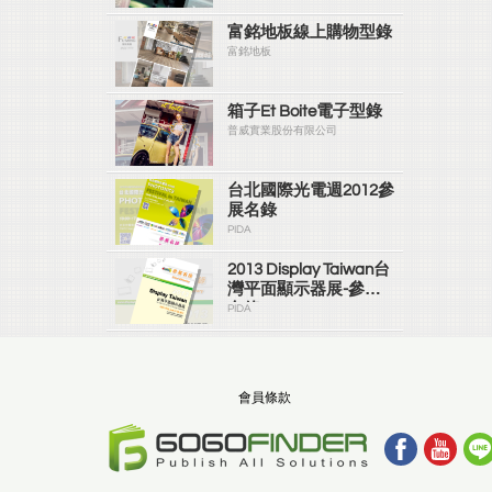
富銘地板線上購物型錄
富銘地板
箱子Et Boite電子型錄
普威實業股份有限公司
台北國際光電週2012參
展名錄
PIDA
2013 Display Taiwan台
灣平面顯示器展-參展
名錄
PIDA
會員條款