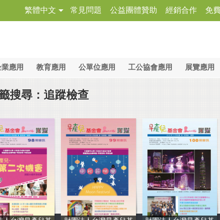
繁體中文
常見問題
公益團體贊助
經銷合作
免
企業應用
教育應用
公單位應用
工公協會應用
展覽應用
籤搜尋：追蹤檢查