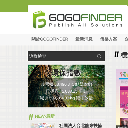
關於GOGOFINDER
最新消息
價格方案
標
環保指數
共累積 53,496,815 點擊次數
已拯救 12,839.23 棵樹
減少 599,164.33 kg 碳排放量
NEW-最新
社團法人台北龍來扶輪