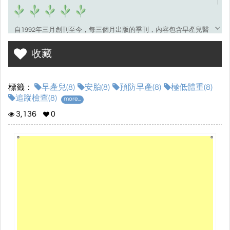
自1992年三月創刊至今，每三個月出版的季刊，內容包含早產兒醫
療照護新知、父母心情故事、合約醫院活動及捐款徵信錄等，提供
收藏
醫療團隊、家屬及社會大眾免費索閱。
免費服務專線﹕0800-00-3595(生我救我)
標籤：
早產兒(8)
安胎(8)
預防早產(8)
極低體重(8)
行政諮詢專線﹕02-2511-1608
追蹤檢查(8)
more...
社區健康中心﹕02-2523-0908
3,136
0
網址﹕http://www.pbf.org.tw
FB粉絲網﹕https://www.facebook.com/pbf.org.tw
會址﹕104台北市民生東路一段42號8樓之12