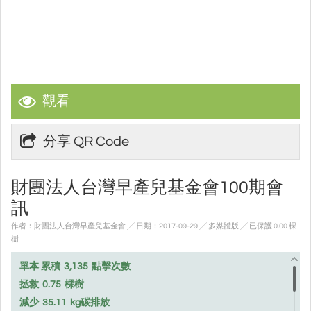
觀看
分享 QR Code
財團法人台灣早產兒基金會100期會
訊
作者：財團法人台灣早產兒基金會 ╱ 日期：2017-09-29 ╱ 多媒體版
╱ 已保護 0.00 棵
樹
單本 累積
3,135
點擊次數
拯救
0.75
棵樹
減少
35.11
kg碳排放