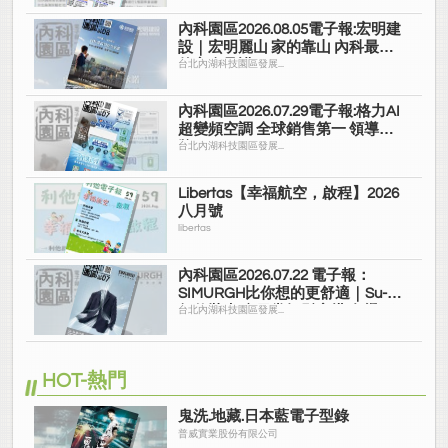
內科園區2026.08.05電子報:宏明建
設｜宏明麗山 家的靠山 內科最高
的安全承諾
台北內湖科技園區發展...
內科園區2026.07.29電子報:格力AI
超變頻空調 全球銷售第一 領導品
牌
台北內湖科技園區發展...
Libertas【幸福航空，啟程】2026
八月號
libertas
內科園區2026.07.22 電子報：
SIMURGH比你想的更舒適｜Su-Si
舒仕裝 都會日常輕鬆穿搭 免燙可
台北內湖科技園區發展...
機洗
HOT-熱門
鬼洗.地藏.日本藍電子型錄
普威實業股份有限公司