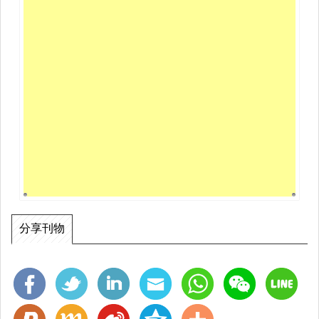
"Taiwan Footwear & Shoe Making Suppliers Suppliers Directory" is
published by Taiwan Footwear Manufacturers Association (TFMA)
and edited by Munin Marketing Consultant LTD. (Munin MCL).
Contains relevant information from Taiwan or Taiwanese footwear &
shoe making companies.
Through digital marketing and multimedia e-books, "Taiwan
Footwear & Shoe Making Supply Chain Database" and "Global
Footwear Business Matching Website" are connected in series to
create a digital exchange platform for the supply chain of the
footwear industry and footwear procurement. Including categories
of shoes, apparel, bags, accessories, shoemaking machinery,
materials, technology and business services, business opportunities
related to procurement, development, OEM, sales or cooperation.
分享刊物
Quarterly, through videos, podcasts and blogs, reports on the latest
trends in the footwear industry and the status of overseas
investment, including the following topics: intelligent production in
the footwear industry, the Internet of Things combat center,
innovative materials for footwear, international tax and business