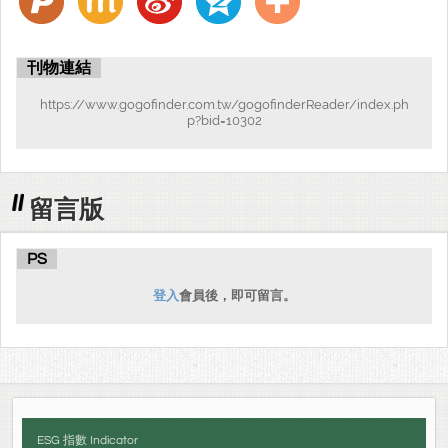
investment, circular economy, energy saving and carbon reduction
and green energy, corporate crisis management, corporate
sustainable management indicators ESG (Environment, Social,
刊物連結
Governance), etc.
https://www.gogofinder.com.tw/gogofinderReader/index.ph
p?bid=10302
留言版
PS
登入
會員後，即可留言。
ESG 指數 Indicator