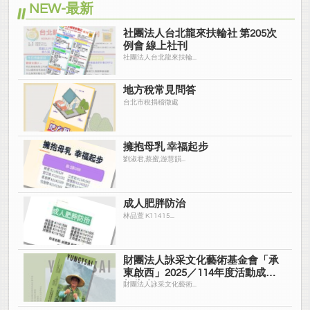
NEW-最新
社團法人台北龍來扶輪社 第205次
例會 線上社刊
社團法人台北龍來扶輪...
地方稅常見問答
台北市稅捐稽徵處
擁抱母乳 幸福起步
劉淑君,蔡蜜,游慧韻...
成人肥胖防治
林品萱 K11415...
財團法人詠采文化藝術基金會「承
東啟西」2025／114年度活動成果
報告書
財團法人詠采文化藝術...