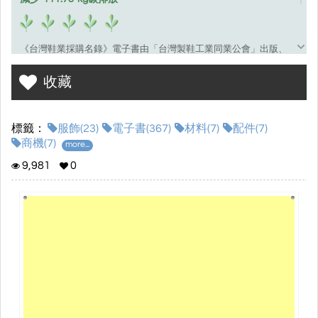
《台灣鞋業採購名錄》電子書由「台灣製鞋工業同業公會」出版、
「慕寧行銷顧問有限公司」執行編輯，收錄來自台灣或台商鞋業公
收藏
司相關資訊。
藉由數位行銷與多媒體電子書的方式，串連「台灣鞋業供應鏈資料
庫」和「全球鞋業商機媒合網站平台」，打造一個製鞋業供應鏈和
標籤：
服飾(23)
電子書(367)
材料(7)
配件(7)
鞋類採購的數位交流平台。包括鞋品、服飾、袋包、配件、製鞋機
商機(7)
more...
械、材料、科技與商務服務等分類，關於採購、開發、代工、銷售
9,981
0
或合作等商機。
每季透過視頻、播客與部落格形式，報導鞋業最新趨勢和海外投資
現況，包括以下主題：製鞋業智能生產、物聯網戰情中心、鞋類創
新材料應用、國際租稅與商務投資、循環經濟、節能減碳與綠能、
企業危機處理、企業永續經營指標 ESG（環境保護、社會責任、公
司治理）等。