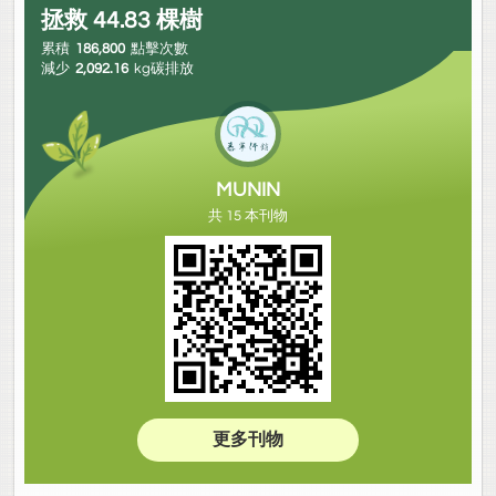
拯救
44.83
棵樹
累積
186,800
點擊次數
減少
2,092.16
kg碳排放
MUNIN
共 15 本刊物
更多刊物