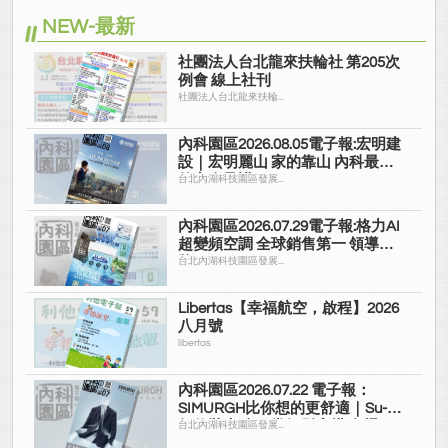
NEW-最新
社團法人台北龍來扶輪社 第205次
例會 線上社刊
社團法人台北龍來扶輪...
內科園區2026.08.05電子報:宏明建
設｜宏明麗山 家的靠山 內科最高
的安全承諾
台北內湖科技園區發展...
內科園區2026.07.29電子報:格力AI
超變頻空調 全球銷售第一 領導品
牌
台北內湖科技園區發展...
Libertas【幸福航空，啟程】2026
八月號
libertas
內科園區2026.07.22 電子報：
SIMURGH比你想的更舒適｜Su-Si
舒仕裝 都會日常輕鬆穿搭 免燙可
台北內湖科技園區發展...
機洗