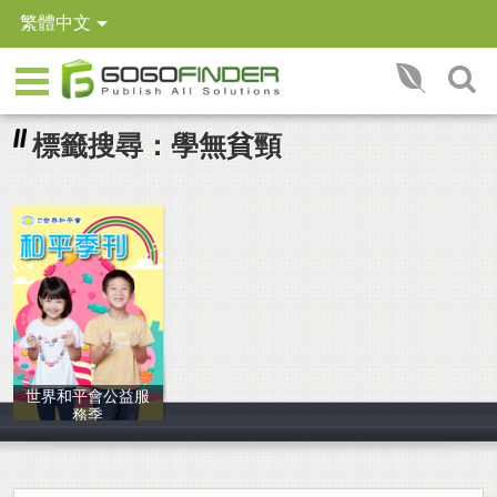
繁體中文
標籤搜尋：學無貧頸
世界和平會公益服
務季
世界和平會