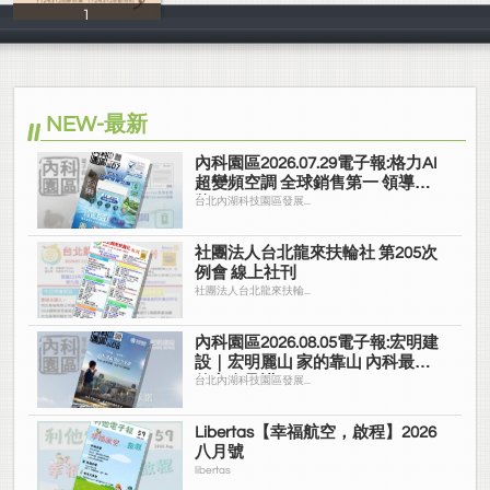
1
1
NEW-最新
內科園區2026.07.29電子報:格力AI
超變頻空調 全球銷售第一 領導品
牌
台北內湖科技園區發展...
社團法人台北龍來扶輪社 第205次
例會 線上社刊
社團法人台北龍來扶輪...
內科園區2026.08.05電子報:宏明建
設｜宏明麗山 家的靠山 內科最高
的安全承諾
台北內湖科技園區發展...
Libertas【幸福航空，啟程】2026
八月號
libertas