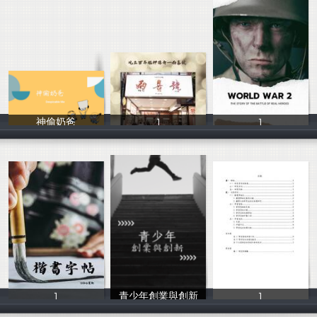
神偷奶爸
1
1
顏子鈞
1
1
1
青少年創業與創新
1
nebular
11234
1