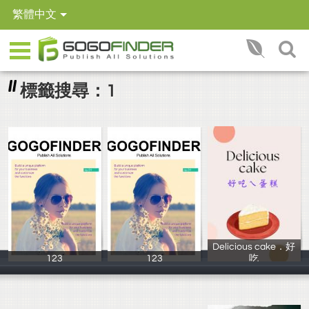
繁體中文
標籤搜尋：1
Delicious cake．好
123
123
吃
黃依庭
黃依庭
楊彩莉