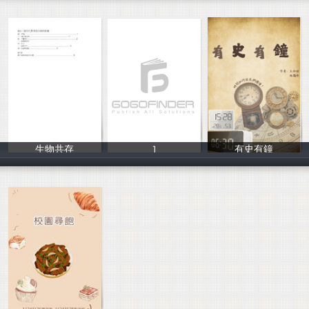
生物共存
1
有史有鐘
11331063
1
林躍峰