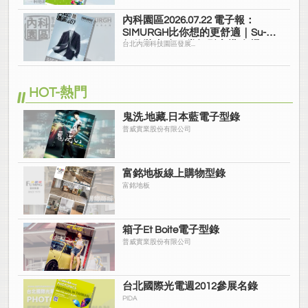
內科園區2026.07.22 電子報：
SIMURGH比你想的更舒適｜Su-Si
舒仕裝 都會日常輕鬆穿搭 免燙可
台北內湖科技園區發展...
機洗
HOT-熱門
鬼洗.地藏.日本藍電子型錄
普威實業股份有限公司
富銘地板線上購物型錄
富銘地板
箱子Et Boite電子型錄
普威實業股份有限公司
台北國際光電週2012參展名錄
PIDA