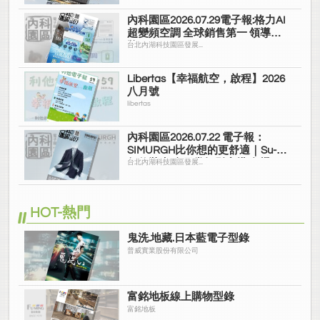
內科園區2026.07.29電子報:格力AI
超變頻空調 全球銷售第一 領導品
牌
台北內湖科技園區發展...
Libertas【幸福航空，啟程】2026
八月號
libertas
內科園區2026.07.22 電子報：
SIMURGH比你想的更舒適｜Su-Si
舒仕裝 都會日常輕鬆穿搭 免燙可
台北內湖科技園區發展...
機洗
HOT-熱門
鬼洗.地藏.日本藍電子型錄
普威實業股份有限公司
富銘地板線上購物型錄
富銘地板