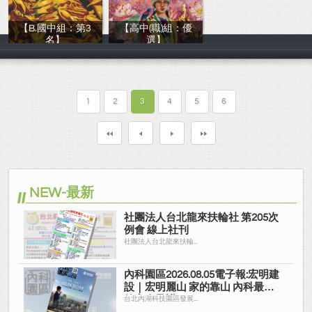
【B.國中組：第3
【高中(職)組：優
名】
選】
熱愛生命文教基
熱愛生命文教基
1
2
3
4
5
6
NEW-最新
社團法人台北龍來扶輪社 第205次
例會 線上社刊
社團法人台北龍來扶輪...
內科園區2026.08.05電子報:宏明建
設｜宏明麗山 家的靠山 內科最高
的安全承諾
台北內湖科技園區發展...