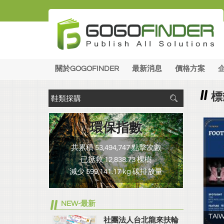
關於GOGOFINDER
最新消息
價格方案
標
環保指數
共累積 53,494,747 點擊次數
已拯救 12,838.73 棵樹
減少 599,141.17 kg 碳排放量
NEW-最新
TAI
社團法人台北龍來扶輪