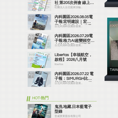
社 第205次例會 線上社
刊
社團法人台北龍來扶輪...
內科園區2026.08.05電
子報:宏明建設｜宏明
麗山 家的靠山 內科最
台北內湖科技園區發展...
高的安全承諾
內科園區2026.07.29電
子報:格力AI超變頻空調
全球銷售第一 領導品
台北內湖科技園區發展...
牌
Libertas【幸福航空，
啟程】2026八月號
libertas
TAI
內科園區2026.07.22 電
子報：SIMURGH比你
想的更舒適｜Su-Si 舒
台北內湖科技園區發展...
仕裝 都會日常輕鬆穿
搭 免燙可機洗
HOT-熱門
鬼洗.地藏.日本藍電子
型錄
普威實業股份有限公司