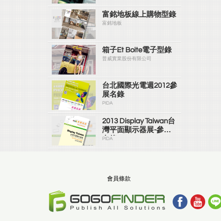
富銘地板線上購物型錄
富銘地板
箱子Et Boite電子型錄
普威實業股份有限公司
台北國際光電週2012參
展名錄
PIDA
2013 Display Taiwan台
灣平面顯示器展-參展
名錄
PIDA
會員條款