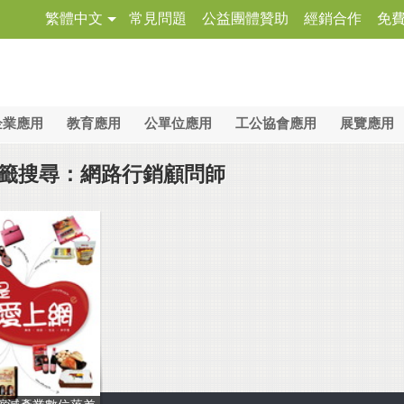
繁體中文
常見問題
公益團體贊助
經銷合作
免
企業應用
教育應用
公單位應用
工公協會應用
展覽應用
籤搜尋：網路行銷顧問師