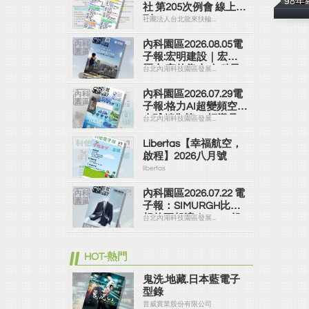
98
社 第205次例會 線上社
刊
社團法人台北龍來扶輪...
內科園區2026.08.05電
子報:宏明建設｜宏明
麗山 家的靠山 內科最
台北內湖科技園區發展...
高的安全承諾
內科園區2026.07.29電
子報:格力AI超變頻空調
全球銷售第一 領導品
台北內湖科技園區發展...
牌
Libertas【幸福航空，
啟程】2026八月號
libertas
內科園區2026.07.22 電
子報：SIMURGH比你
想的更舒適｜Su-Si 舒
台北內湖科技園區發展...
仕裝 都會日常輕鬆穿
搭 免燙可機洗
HOT-熱門
鬼洗.地藏.日本藍電子
型錄
普威實業股份有限公司