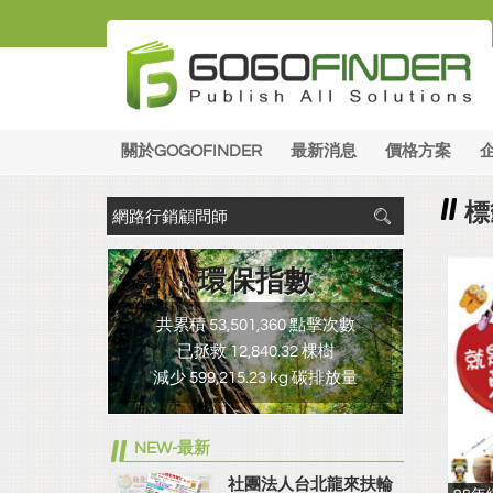
關於GOGOFINDER
最新消息
價格方案
標
環保指數
共累積 53,501,360 點擊次數
已拯救 12,840.32 棵樹
減少 599,215.23 kg 碳排放量
NEW-最新
社團法人台北龍來扶輪