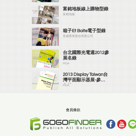
富銘地板線上購物型錄
富銘地板
箱子Et Boite電子型錄
普威實業股份有限公司
台北國際光電週2012參
展名錄
PIDA
2013 Display Taiwan台
灣平面顯示器展-參展
名錄
PIDA
會員條款