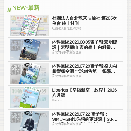
NEW-最新
社團法人台北龍來扶輪社 第205次
例會 線上社刊
社團法人台北龍來扶輪...
內科園區2026.08.05電子報:宏明建
設｜宏明麗山 家的靠山 內科最高
的安全承諾
台北內湖科技園區發展...
內科園區2026.07.29電子報:格力AI
超變頻空調 全球銷售第一 領導品
牌
台北內湖科技園區發展...
Libertas【幸福航空，啟程】2026
八月號
libertas
內科園區2026.07.22 電子報：
SIMURGH比你想的更舒適｜Su-Si
舒仕裝 都會日常輕鬆穿搭 免燙可
台北內湖科技園區發展...
機洗