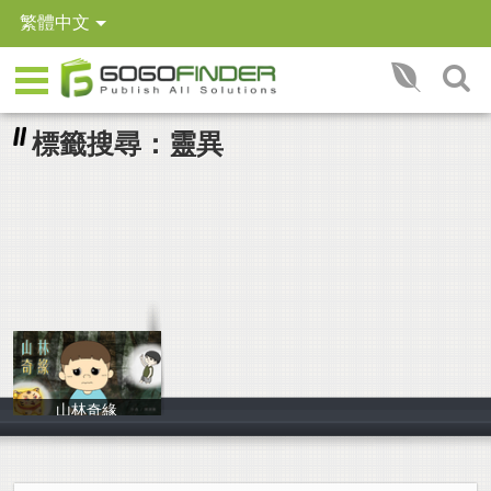
繁體中文
標籤搜尋：靈異
山林奇緣
陳琪蓁